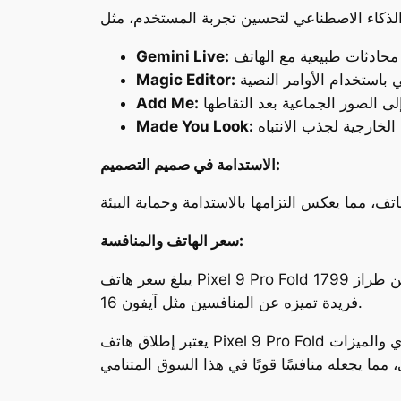
Gemini Live:
Magic Editor:
Add Me:
Made You Look:
الاستدامة في صميم التصميم:
سعر الهاتف والمنافسة:
يبلغ سعر هاتف Pixel 9 Pro Fold 1799 دولارًا أمريكيًا، مما يجعله أغلى من طراز Pixel 9 Pro غير القابل للطي. على الرغم من ذلك، يقدم الهاتف الجديد ميزات
فريدة تميزه عن المنافسين مثل آيفون 16.
يعتبر إطلاق هاتف Pixel 9 Pro Fold خطوة جريئة من جانب غوغل لدخول سوق الهواتف القابلة للطي. يجمع الهاتف بين التصميم الأنيق والأداء القوي والميزات