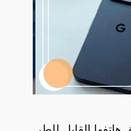
ل للطي Pixel 9 Pro Fold في تحدٍ مباشر لآبل