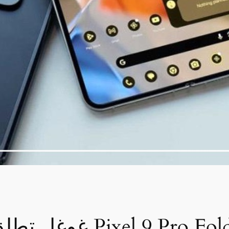
غوغل تطلق هاتفها القاب