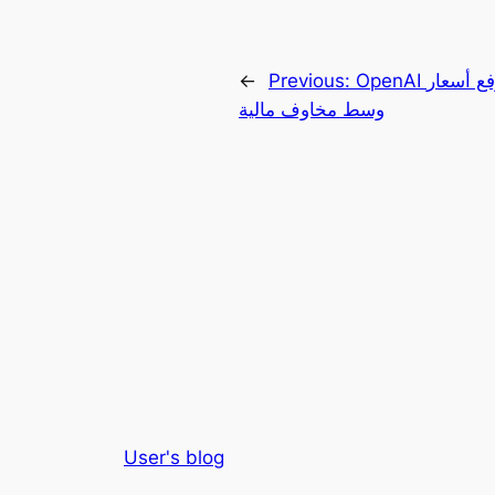
OpenAI تفكر في رفع أسعار ChatGPT بشكل كبير
Previous:
←
وسط مخاوف مالية
User's blog