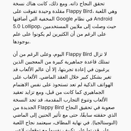
تحقق النجاح ذاته. ومع ذلك، كانت هناك نسخة
مقلدة وحيدة تفوقت على Flappy Bird، وهي اللعبة
المخفية التي أضافتها Google في نظام Android
5.0 Lollipop، حيث وصلت إلى ملايين المستخدمين
على الرغم من أن الكثيرين لم يكونوا على علم
بوجودها.
اليوم، وعلى الرغم من أن Flappy Bird لا تزال
تمتلك قاعدة جماهيرية كبيرة من المعجبين الذين
يرغبون في إعادة تجربتها، إلا أن عالم الألعاب قد
تغير بشكل كبير خلال العقد الماضي. الألعاب على
الهواتف الذكية لم تعد تستحوذ على نفس الاهتمام
الجماهيري كما كانت من قبل، ومع تزايد تعقيد
الألعاب وتنوع التجارب المقدمة، قد تجد النسخة
الجديدة من Flappy Bird صعوبة في تحقيق النجاح
الذي حققته سابقًا، حتى مع تأثير الحنين إلى الماضي
(النوستالجيا). في نهاية المطاف، سيعتمد نجاح اللعبة
على قدرتها على تكييف نفسها مع توقعات لاعبي