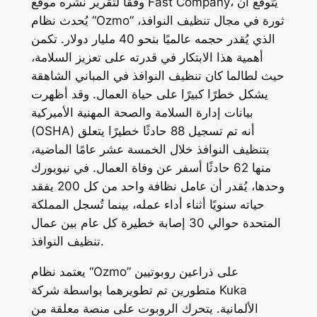
وفقًا لتقرير نشره موقع Fast Company، يُتوقع أن
يُحدث نظام “Ozmo” ثورة في مجال تنظيف النوافذ،
الذي يُقدر حجمه عالميًا بنحو 40 مليار دولار. تكمن
أهمية هذا الابتكار في قدرته على تعزيز السلامة،
حيث لطالما كان تنظيف النوافذ في المباني الشاهقة
يشكل خطرًا كبيرًا على حياة العمال. وقد أظهرت
بيانات إدارة السلامة والصحة المهنية الأميركية
(OSHA) أنه تم تسجيل 88 حادثًا خطيرًا يتعلق
بتنظيف النوافذ خلال الخمسة عشر عامًا الماضية،
منها 62 حادثًا أسفر عن وفاة العمال. في نيويورك
وحدها، يُقدر أن عامل نظافة واحد من كل 200 يفقد
حياته سنويًا أثناء أداء عمله، بينما تُسجل المملكة
المتحدة حوالي 30 إصابة خطيرة كل عام بين عمال
تنظيف النوافذ.
يعتمد نظام “Ozmo” على ذراعين روبوتيين
متطورين تم تطويرهما بواسطة شركة Kuka
الألمانية. يتحرك الروبوت على منصة معلقة من