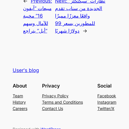
نظارات “سبكتكلز”
Next:
Previous:
←
الجديدة من سناب تقدم
مبيعات “آيفون
واقعًا معززًا مميزًا
16” مخيبة
للمطورين بسعر 99
للآمال وسهم
→
دولارًا شهريًا
“أبل” يتراجع
User's blog
About
Privacy
Social
Team
Privacy Policy
Facebook
History
Terms and Conditions
Instagram
Careers
Contact Us
Twitter/X