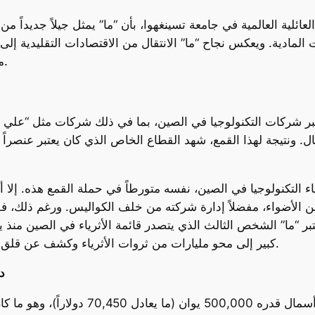
عائلية العالمية في جامعة تسينغهوا، بأن “ما” يمثل جيلاً جديداً 
ات المادية. ويعكس نجاح “ما” الانتقال من الاقتصادات التقليدية إل
مثل الألعاب والترفيه دوراً كبيراً في تكوين الثروات.
كبر شركات التكنولوجيا في الصين، بما في ذلك شركات مثل “علي باب
. ونتيجة لهذا القمع، شهد القطاع الخاص الذي كان يعتبر عنصراً 
ثرياء التكنولوجيا في الصين، نفسه متورطاً في حملة القمع هذه. إ
عتبر “ما” الشخص الثالث الذي يتصدر قائمة الأثرياء في الصين منذ
كبير إلى محو مليارات من ثروات الأثرياء وكشف عن قلق المستثمرين المتزايد بشأن حالة الاقتصاد الصيني.
د