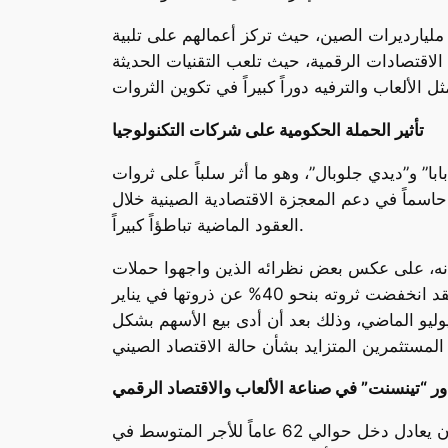
من مليارديرات الصين، حيث تركز أعمالهم على تلبية
ى الاقتصادات الرقمية، حيث تلعب التقنيات الحديثة
تأثير الحملة الحكومية على شركات التكنولوجيا
ا” و”ديدي جلوبال”، وهو ما أثر سلباً على ثروات
حاسماً في دعم المعجزة الاقتصادية الصينية خلال
العقود الماضية تباطؤاً كبيراً.
لا أنه، على عكس بعض نظرائه الذين واجهوا حملات
إعلامية واسعة النطاق، اختار “ما” دائماً الابتعاد عن الأضواء، مفضلاً إدارة شركته من خلف الكواليس. ورغم ذلك، فقد انخفضت ثروته بنحو 40% عن ذروتها في يناير
 يوليو الماضي، وذلك بعد أن أدى بيع الأسهم بشكل
ور “تينسنت” في صناعة الألعاب والاقتصاد الرقمي
تأسست شركة “تينسنت” في عام 1998 برأسمال قدره 500,000 يوان (ما يعادل 70,450 دولاراً)، وهو ما كان يعادل دخل حوالي 62 عاماً للأجر المتوسط في