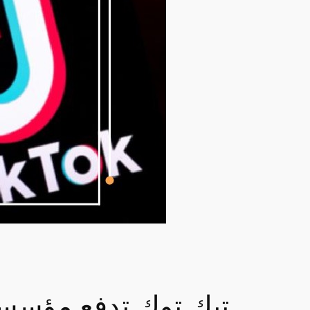
تيك توك تدفع مؤسسها