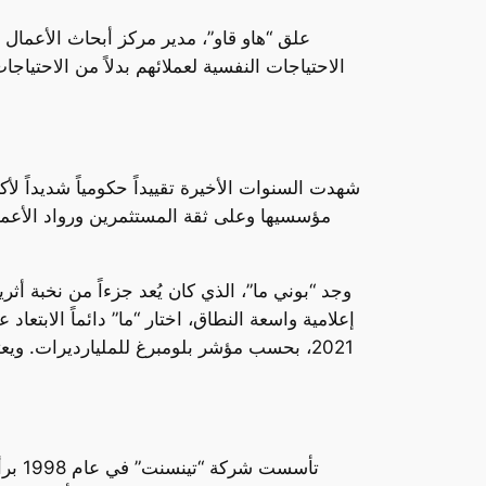
علق “هاو قاو”، مدير مركز أبحاث الأعمال ال
الاحتياجات النفسية لعملائهم بدلاً من الاحتياج
شهدت السنوات الأخيرة تقييداً حكومياً شديداً لأ
مؤسسيها وعلى ثقة المستثمرين ورواد الأعمال
وجد “بوني ما”، الذي كان يُعد جزءاً من نخبة أ
2021، بحسب مؤشر بلومبرغ للمليارديرات. وي