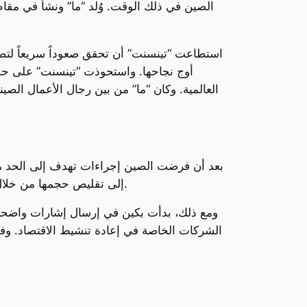
الصين في ذلك الوقت. وُلد “ما” ونشأ في مق
استطاعت “تينسنت” أن تحقق صعوداً سريعاً لتصبح
أوج نجاحها. واستحوذت “تينسنت” على حص
بعد أن فرضت الصين إجراءات تهدف إلى الحد من
إلى تقليص حجمها من خلال بيع حصصها في الأصول المتعلقة بالتجارة الإلكترونية والألعاب. كما أمرتها الحكومة الصينية بإصلاح عملياتها المالية.
الشركات الخاصة في إعادة تنشيط الاقتصاد. وفي