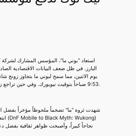
استعاد “بوني ما”، المؤسس المشارك لشركة “تي
البارز. في ظل ضعف البيانات الاقتصادية الصاد
9:53 صباحاً بتوقيت نيويورك. وفي حين تراجع زونج إلى المرتبة الثالثة، احتل تشانج يي مينج، مؤسس شركة “بايت دانس” المالكة لتطبيق “تيك توك”، المركز الثاني.
شهدت ثروة “ما” تضخماً ملحوظاً مؤخراً بفضل ا
انتع
نجاحاً كبيراً، وأصبحت ظواهر ثقافية بفضل د