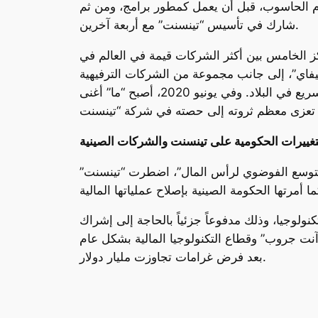
م الحاسوب، قبل أن يعمل كمطور برامج، ومن ثم
شارك في تأسيس “تينسنت” مع أربعة آخرين.
كز الخامس بين أكثر الشركات قيمة في العالم في
فاي”، إلى جانب مجموعة من الشركات الترفيهية
العالمية. وكان “ما” من بين رجال الأعمال الصينيين الذين تمكنوا من تكوين ثروات هائلة نتيجة للنمو الاقتصادي السريع في البلاد. وفي يونيو 2020، أصبح “ما” أغنى
لتغييرات الحكومية على تينسنت والشركات الصينية
التوسع الفوضوي لرأس المال”، اضطرت “تينسنت”
دد تخفيف موقفها تجاه شركات التكنولوجيا، وذلك مدفوعاً جزئياً بالحاجة إلى إشراك
نت جروب” وقطاع التكنولوجيا المالية بشكل عام
بعد فرض غرامات تجاوزت مليار دولار.