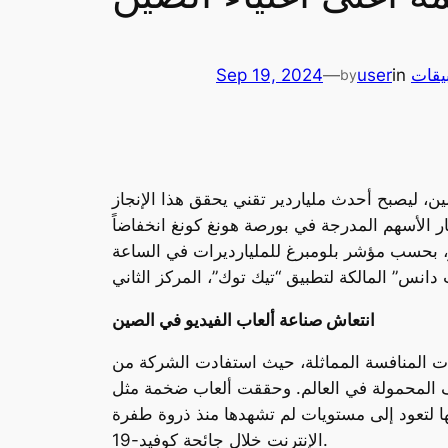
يقات
in
user
—
Sep 19, 2024
by
ن، ليصبح أحدث ملياردير تقني يحقق هذا الإنجاز
ر الأسهم المدرجة في بورصة هونغ كونغ انخفاضاً
ا بتجاوز زونج شانشان، قطب صناعة المياه المعبأة، لتصل ثروته إلى 44 مليار دولار، بحسب مؤشر بلومبرغ للمليارديرات في الساعة
انتعاش صناعة ألعاب الفيديو في الصين
ات المنافسة المماثلة، حيث استفادت الشركة من
م. وحققت ألعاب ضخمة مثل (DnF Mobile to Black Myth: Wukong)
ها لتعود إلى مستويات لم تشهدها منذ ذروة طفرة
الإنترنت خلال جائحة كوفيد-19.