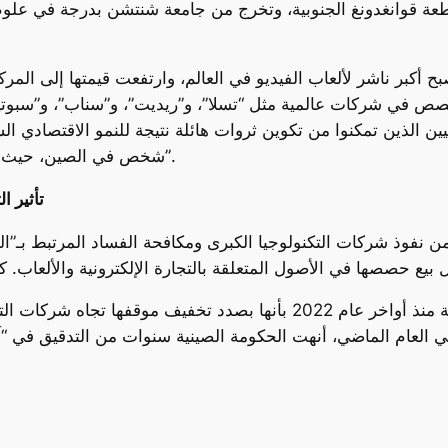
اطعة قوانغدونغ الجنوبية، وتخرج من جامعة شنتشن بدرجة في علو
 أكبر ناشر لألعاب الفيديو في العالم، وارتفعت قيمتها إلى المر
ص في شركات عالمية مثل “تسلا”، و”ريديت”، و”سناب”، و”سبوتي
شخص في الصين، حيث تعزى معظم ثروته إلى حصته في شركة “تينسنت”.
تأثير ا
 نفوذ شركات التكنولوجيا الكبرى ومكافحة الفساد المرتبط بـ”
ومع ذلك، بدأت بكين في إرسال إشارات واضحة منذ أواخر عام 2022 بأنها بص
 العام الماضي، أنهت الحكومة الصينية سنوات من التدقيق في “آ