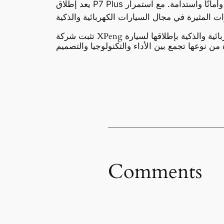
يعد إطلاق P7 Plus علامة فارقة في تاريخ صناعة السيارات. فهي تمثل المستقبل الذي نتطلع إليه، حيث تصبح السيارات أكثر ذكاءً وأمانًا واستدامة. مع استمرار
تثبت شركة XPeng مرة أخرى ريادتها في مجال السيارات الكهربائية والذكية بإطلاقها لسيارة P7 Plus،. هذه السيارة ليست مجرد وسيلة للتنقل، بل هي تجربة قيادة
Comments