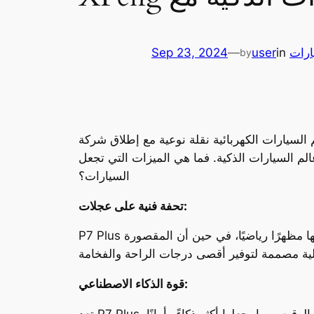
ارات
in
user
—
Sep 23, 2024
by
بائية نقلة نوعية مع إطلاق شركة XPeng لسيارتها الجديدة كليًا P7 Plus. هذه السيارة التي تجمع بين الأداء القوي والتصميم الأنيق
 الميزات التي تجعل P7 Plus فريدة من نوعها؟ وماذا يعني إطلاقها لمستقبل صناعة
السيارات؟
تحفة فنية على عجلات:
P7 Plus ليست مجرد سيارة، بل هي تحفة فنية هندسية تجمع بين الأناقة والقوة. تصميمها الخارجي الانسيابي يضفي عليها مظهرًا رياضيًا، في حين أن المقصورة
قوة الذكاء الاصطناعي:
تعد P7 Plus أول سيارة في العالم تعمل بالذكاء الاصطناعي بالكامل. هذا يعني أن السيارة قادرة على التعلم والتطور بمرور الوقت، مما يجعلها أكثر ذكاءً وأمانًا.