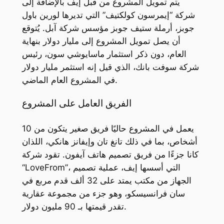
يتم تمويل المشروع من قبل إيف بالإضافة إلى
شركة “إيمرسون كولكتيف” التي تديرها لورين باول
جوبز، أرملة ستيف جوبز مؤسس شركة آبل. يُتوقع
أن يصل تمويل المشروع إلى مليار دولار بنهاية
العام، دون ذكر استثمار ماسايوشي سون، رئيس
شركة سوفت بانك، الذي قيل إنه استثمر مليار دولار
في المشروع العام الماضي.
الفريق العامل على المشروع
يعمل في المشروع حاليًا فريق صغير يتكون من 10
أشخاص، بما في ذلك تانغ تان وإيفانز هانكي، اللذان
كانا جزءًا من فريق تصميم هاتف آيفون. تقود شركة
“LoveFrom”، التي أسسها إيف، عملية تصميم
الجهاز من مكتب يمتد على 32 ألف قدم مربع في
سان فرانسيسكو، وهو جزء من مجموعة عقارية
تقدر قيمتها بـ 90 مليون دولار.