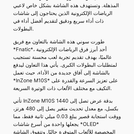
المذهلة. وتستهدف هذه الشاشة بشكل خاص لاعبي
الرياضات الإلكترونية الذين يحتاجون إلى شاشات
ذات أداء سريع ودقيق لتقديم أفضل أداء في
البطولات.
طورت سوني هذه الشاشة بالتعاون مع فريق
*Fnatic*، أحد أبرز فرق الرياضات الإلكترونية
عالميًا، بهدف تقديم تجربة لعب محسنة تستجيب
لمتطلبات البطولات الكبرى. يأتي هذا التعاون ليدفع
بالشاشة إلى آفاق جديدة من الأداء، حيث تعمل
*InZone M10S* على تعزيز السرعة والقدرة على
التكيف مع مختلف الألعاب ذات الوتيرة السريعة.
تأتي InZone M10S بدقة عرض تصل إلى 1440
بكسل، مع معدل تحديث متغير يصل إلى 480 هرتز،
ووقت استجابة قصير يبلغ 0.03 ميلي ثانية فقط، مما
يجعلها واحدة من أسرع شاشات *OLED*
المخصصة للألعاب المتوفرة حاليًا. وتتفوق الشاشة