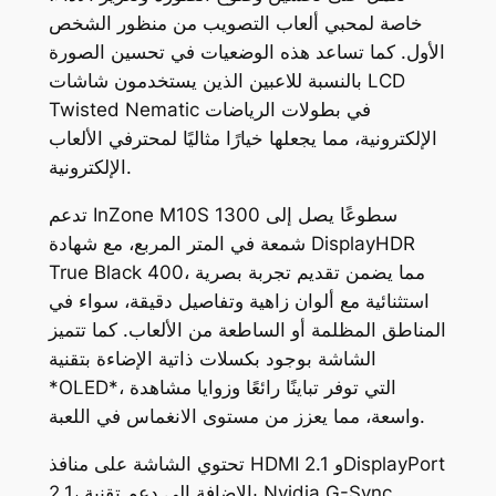
خاصة لمحبي ألعاب التصويب من منظور الشخص
الأول. كما تساعد هذه الوضعيات في تحسين الصورة
بالنسبة للاعبين الذين يستخدمون شاشات LCD
Twisted Nematic في بطولات الرياضات
الإلكترونية، مما يجعلها خيارًا مثاليًا لمحترفي الألعاب
الإلكترونية.
تدعم InZone M10S سطوعًا يصل إلى 1300
شمعة في المتر المربع، مع شهادة DisplayHDR
True Black 400، مما يضمن تقديم تجربة بصرية
استثنائية مع ألوان زاهية وتفاصيل دقيقة، سواء في
المناطق المظلمة أو الساطعة من الألعاب. كما تتميز
الشاشة بوجود بكسلات ذاتية الإضاءة بتقنية
*OLED*، التي توفر تباينًا رائعًا وزوايا مشاهدة
واسعة، مما يعزز من مستوى الانغماس في اللعبة.
تحتوي الشاشة على منافذ HDMI 2.1 وDisplayPort
2.1، بالإضافة إلى دعم تقنية Nvidia G-Sync