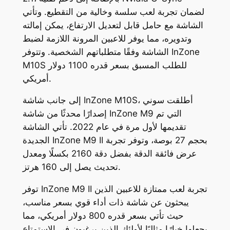
لضمان تجربة لعب سلسة وخالية من التقطيع. وتأتي
الشاشة مع حامل قابل لتعديل الارتفاع، يمكن إمالته
وتدويره، مما يوفر للاعبين المرونة اللازمة لضبط
الشاشة وفقًا متطلباتهم الشخصية. وتتوفر InZone
M10S للطلب المسبق بسعر قدره 1100 دولار
أمريكي.
إلى جانب شاشة InZone M10S، أطلقت سوني
إصدارًا محدثًا من شاشة InZone M9 التي تم
تقديمها لأول مرة في عام 2022. تأتي الشاشة
الجديدة InZone M9 II بحجم 27 بوصة، وتوفر تجربة
عرض فائقة الدقة بفضل دقة 2160 بكسلًا ومعدل
تحديث يصل إلى 160 هرتز.
توفر InZone M9 II تجربة لعب ممتازة للاعبين الذين
يبحثون عن شاشة ذات أداء قوي بسعر مناسب،
حيث تأتي بسعر قدره 800 دولار أمريكي، مما
يجعلها خيارًا مثاليًا لأولئك الذين يرغبون في الاستمتاع