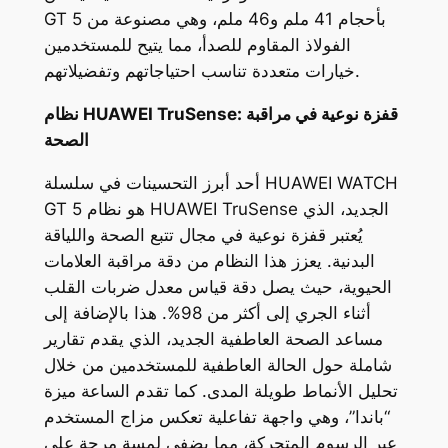
GT 5 بأحجام 41 ملم و46 ملم، وهي مصنوعة من
الفولاذ المقاوم للصدأ، مما يتيح للمستخدمين
خيارات متعددة تناسب احتياجاتهم وتفضيلاتهم.
نظام HUAWEI TruSense: قفزة نوعية في مراقبة
الصحة
أحد أبرز التحسينات في سلسلة HUAWEI WATCH
GT 5 هو نظام HUAWEI TruSense الجديد، الذي
يُعتبر قفزة نوعية في مجال تتبع الصحة واللياقة
البدنية. يعزز هذا النظام من دقة مراقبة العلامات
الحيوية، حيث يصل دقة قياس معدل ضربات القلب
أثناء الجري إلى أكثر من 98%. هذا بالإضافة إلى
مساعد الصحة العاطفية الجديد، الذي يقدم تقارير
شاملة حول الحالة العاطفية للمستخدمين من خلال
تحليل الأنماط طويلة المدى. كما تقدم الساعة ميزة
“باندا”، وهي واجهة تفاعلية تعكس مزاج المستخدم
عبر الرسوم المتحركة، مما يضفي لمسة مرحة على