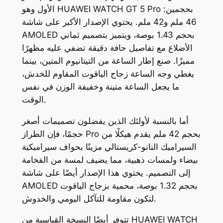
الأول وهو HUAWEI WATCH GT 5 Pro بحجمين:
46 ملم و42 ملم. يحتوي الإصدار الأكبر على شاشة
AMOLED بحجم 1.43 بوصة، ويتميز بتصميم ثماني
الأضلاع مع تفاصيل حافة دقيقة تضفي عليه مظهرًا
مميزًا. صنع إطار الساعة من التيتانيوم المتين، بينما
يغطي وجه الساعة زجاج الياقوت المقاوم للخدش،
ما يجعل الساعة متينة وخفيفة الوزن في نفس
الوقت.
أما بالنسبة لأولئك الذين يفضلون تصميمات أصغر
حجمًا، فإن الطراز Pro بحجم 42 ملم يقدم هيكلًا من
السيراميك النانو-كريستالي مزينًا بحواف سيراميكية
بيضاء ولمسات ذهبية، مما يضيف لمسة من الفخامة
إلى التصميم. يحتوي هذا الإصدار أيضًا على شاشة
AMOLED بحجم 1.32 بوصة، محمية بزجاج الياقوت
لتكون مقاومة للتآكل اليومي والخدوش.
تتوفر أيضًا النسخة القياسية من HUAWEI WATCH