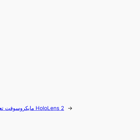
→
مايكروسوفت تعلن عن إيقاف إنتاج نظارات HoloLens 2