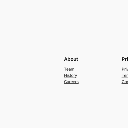
About
Pr
Team
Pri
History
Ter
Careers
Con