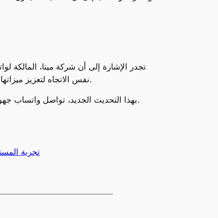
تجدر الإشارة إلى أن شركة ميتا، المالكة لو
نفس الاتجاه لتعزيز ميزاتها التنافسية في مجال مكالمات الفيديو، وتلبية احتياجات المستخدمين الذين يبحثون عن تجارب تفاعلية وشخصية أكثر.
بهذا التحديث الجديد، تواصل واتساب جهودها لتوفير تجربة مستخدم متكاملة تلبي توقعات العصر الرقمي، مما يجعل التواصل عبر الفيديو أكثر سهولة وإبداعًا.
تجربة المس