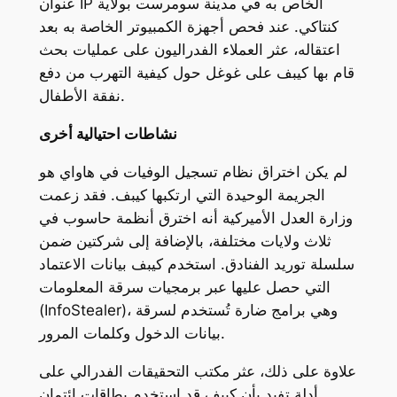
عنوان IP الخاص به في مدينة سومرست بولاية
كنتاكي. عند فحص أجهزة الكمبيوتر الخاصة به بعد
اعتقاله، عثر العملاء الفدراليون على عمليات بحث
قام بها كيبف على غوغل حول كيفية التهرب من دفع
نفقة الأطفال.
نشاطات احتيالية أخرى
لم يكن اختراق نظام تسجيل الوفيات في هاواي هو
الجريمة الوحيدة التي ارتكبها كيبف. فقد زعمت
وزارة العدل الأميركية أنه اخترق أنظمة حاسوب في
ثلاث ولايات مختلفة، بالإضافة إلى شركتين ضمن
سلسلة توريد الفنادق. استخدم كيبف بيانات الاعتماد
التي حصل عليها عبر برمجيات سرقة المعلومات
(InfoStealer)، وهي برامج ضارة تُستخدم لسرقة
بيانات الدخول وكلمات المرور.
علاوة على ذلك، عثر مكتب التحقيقات الفدرالي على
أدلة تفيد بأن كيبف قد استخدم بطاقات ائتمان