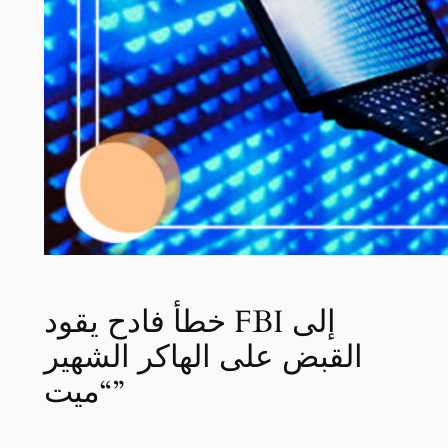
خطأ فادح يقود FBI إلى
القبض على الهاكر الشهير
“ميت”