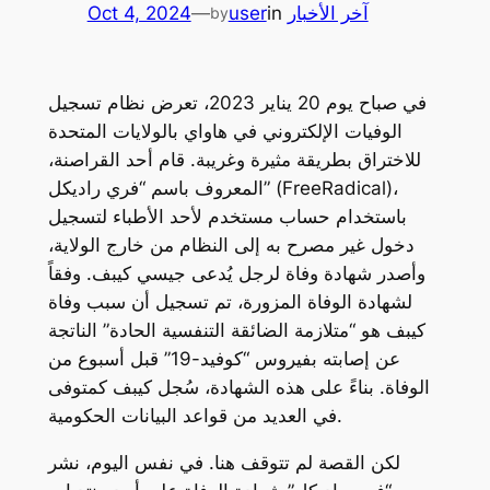
آخر الأخبار
in
user
—
Oct 4, 2024
by
في صباح يوم 20 يناير 2023، تعرض نظام تسجيل
الوفيات الإلكتروني في هاواي بالولايات المتحدة
للاختراق بطريقة مثيرة وغريبة. قام أحد القراصنة،
المعروف باسم “فري راديكل” (FreeRadical)،
باستخدام حساب مستخدم لأحد الأطباء لتسجيل
دخول غير مصرح به إلى النظام من خارج الولاية،
وأصدر شهادة وفاة لرجل يُدعى جيسي كيبف. وفقاً
لشهادة الوفاة المزورة، تم تسجيل أن سبب وفاة
كيبف هو “متلازمة الضائقة التنفسية الحادة” الناتجة
عن إصابته بفيروس “كوفيد-19” قبل أسبوع من
الوفاة. بناءً على هذه الشهادة، سُجل كيبف كمتوفى
في العديد من قواعد البيانات الحكومية.
لكن القصة لم تتوقف هنا. في نفس اليوم، نشر