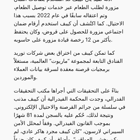
مزورة لطلب الطعام عبر خدمات توصيل الطعام،
وتم اعتقاله سابقًا في عام 2022 بسبب هذا
الاحتيال. كما اكتُشف أن كيبف استخدم أرقام ضمان
اجتماعي مزورة للحصول على قروض، وكان يحتفظ
بأكثر من 12 رخصة قيادة مزورة على حاسوبه.
كما تمكن كيبف من اختراق بعض شركات توريد
الفنادق التابعة لمجموعة “ماريوت” العالمية، مستغلاً
برمجيات قرصنة معقدة لسرقة بيانات العملاء
والموردين.
بناءً على التحقيقات التي أجراها مكتب التحقيقات
الفدرالي، وجدت المحكمة الفيدرالية أن كيبف مذنب
في سلسلة من جرائم القرصنة والاحتيال الإلكتروني.
ونتيجة لذلك، حُكم عليه بالسجن لمدة 81 شهرًا
بموجب القانون الفيدرالي. وفقاً لمحلل الأمن
السيبراني لارسون، “كان كيبف مجرد هاكر عادي، لم
يكن يخشى العواقب”. وأضاف أن كيبف كان جزءاً