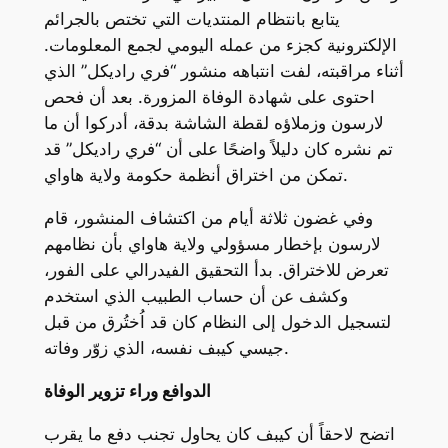
يتابع بانتظام المنتديات التي تختص بالجرائم
الإلكترونية كجزء من عمله اليومي لجمع المعلومات.
أثناء مراقبته، لفت انتباهه منشور “فري راديكل” الذي
احتوى على شهادة الوفاة المزورة. بعد أن فحص
لارسون وزملاؤه لقطة الشاشة بدقة، أدركوا أن ما
تم نشره كان دليلاً واضحًا على أن “فري راديكل” قد
تمكن من اختراق أنظمة حكومة ولاية هاواي.
وفي غضون ثلاثة أيام من اكتشاف المنشور، قام
لارسون بإخطار مسؤولي ولاية هاواي بأن نظامهم
تعرض للاختراق. بدأ التحقيق الفيدرالي على الفور،
وكشف عن أن حساب الطبيب الذي استخدم
لتسجيل الدخول إلى النظام كان قد اُختُرق من قبل
جيسي كيبف نفسه، الذي زوّر وفاته.
الدوافع وراء تزوير الوفاة
اتضح لاحقاً أن كيبف كان يحاول تجنب دفع ما يقرب