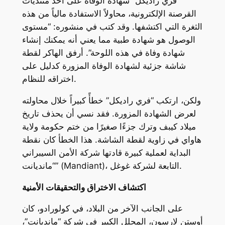
“فري راديكل” شهادة الوفاة على أحد منتديات
القرصنة الإلكترونية، محاولاً الاستفادة مالياً من هذه
الثغرة التي اكتشفها. وقد كتب في منشوره: “مستوى
الوصول هو شهادة طبية مما يعني أنه يمكنك إنشاء
شهادة وفاة في هذه اللوحة”. أرفق الهاكر لقطة
شاشة جزئية لشهادة الوفاة المزورة كدليل على
اختراقه للنظام.
ولكن، ارتكب “فري راديكل” خطأً كبيراً خلال محاولته
لعرض الشهادة المزورة. فقد نسي أن يحذف تاريخ
ميلاد كيبف وترك جزءًا صغيرًا من ختم حكومة ولاية
هاواي في زاوية لقطة الشاشة. هذا الخطأ كان نقطة
البداية لعملية كبيرة قادتها شركة الأمن السيبراني
“مانديانت” (Mandiant)، التابعة لشركة غوغل.
اكتشاف الاختراق والتحقيقات الأمنية
على الجانب الآخر من البلاد، في كولورادو، كان
أوستن لارسون، المحلل الكبير في شركة “مانديانت”،