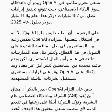
وGlean. ويبدو أن OpenAI تسعى لتعزيز مكانتها في
سوق الذكاء الاصطناعي، حيث تتوقع تحقيق إيرادات
تصل إلى 3.7 مليارات دولار هذا العام و11.6 مليار
دولار بحلول عام 2025.
على الرغم من أن الطلب ليس ملزمًا قانونيًا، إلا أنه
يعكس رغبة OpenAI في استغلال شعبيتها المتزايدة
بين المستثمرين في ظل المنافسة الشديدة على
التمويل في هذا القطاع. وتُعتبر مثل هذه الممارسات
شائعة في عالم رأس المال الاستثماري، لكن وضع
قائمة محددة من المنافسين يُعتبر أمرًا غير معتاد وقد
يؤثر على قرارات مستثمري OpenAI وكذلك على
مستقبل الشركات الناشئة المستهدفة.
جدير بالذكر أن ميثاق OpenAI ينص على التزام
الشركة ببناء ذكاء اصطناعي عام (AGI) آمن يُفيد
البشرية، وتؤكد الشركة أيضًا على رغبتها في تقديم
الدعم لأي منظمة تسعى لتحقيق هذا الهدف. تُحدد