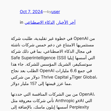
Oct 7, 2024
—
user
by
آخر الأخبار
, 
الذكاء الاصطناعي
in
في خطوة غير تقليدية، طلبت شركة OpenAI من
مستثمريها الامتناع عن دعم خمس شركات ناشئة
في مجال الذكاء الاصطناعي، بما في ذلك شركة
Safe Superintelligence (SSI) التي أسسها إيليا
سوتسكيفر، الشريك المؤسس للشركة. جاء هذا
الطلب بعد نجاح OpenAI في جمع 6.6 مليارات
دولار من شركتي Thrive Capital وTiger Global،
مما عزز قيمتها إلى 157 مليار دولار.
من بين الشركات المنافسة التي حددتها OpenAI،
تأتي شركات معروفة مثل Anthropic وxAI التي
أسسها إيلون ماسك، بالإضافة إلى Perplexity