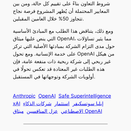
شروط التعاون بناءً على تقييم كل حالة، ومن بين
المعايير المحتملة أن يُظهر المشروع فرصة نجاح
تتجاوز 50% خلال العامين المقبلين.
ومع ذلك، يتناقض هذا الطلب مع المبادئ الأساسية
التي ينص عليها ميثاق OpenAI، مما يثير تساؤلات
حول مدى التزام الشركة بمبادئها الأصلية التي تركز
على خدمة الإنسانية. ومع تحول OpenAI من هيكل
غير ربحي إلى شركة ربحية ذات منفعة عامة، فإن
هذه الطلبات غير المعتادة قد تعكس تحولًا في
أولويات الشركة وتوجهاتها في المستقبل.
Anthropic
OpenAI
Safe Superintelligence
إيليا سوتسكيفر
استثمار
شركات الذكاء
xAI
ميثاق OpenAI
الاصطناعي
عزل المنافسين