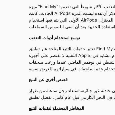
ميزة “Find My” تُعتبر واحدة من أدوات التعقب الأكثر شيوعاً التي تقدمها Apple، حيث يمكن للمستخدمين تتبع الأجهزة المفقودة أو المسروقة بسهولة. في هذا
الحادث، كانت AirPods هي العامل الذي قاد الشرطة إلى موقع السيارة الفارهة، مما يبرز فعالية هذا النظام في استعادة الممتلكات. يذكر أن هذه ليست المرة
الأولى التي يتم فيها استخدام AirPods أو غيرها من الأجهزة الذكية في عمليات التعقب. ففي حادثة شهيرة عام 2022، استخدم سائق الفورمولا 1 المعتزل،
توسع استخدام أدوات التعقب
تعتبر خدمات التتبع المتاحة عبر تطبيق Find My مفيدة في تحديد مواقع الأجهزة والملحقات المختلفة، سواء كانت مملوكة لشركة Apple أو شركات أخرى. هذه
التقنية لا تقتصر على أجهزة Apple، إذ يوجد نظام مشابه في Android تحت مسمى “Find My Device”. حتى أن بعض الجهات الأمنية بدأت بتبني استخدام هذه
اضي عندما وزعت ملحقات AirTag على سكان بعض الأحياء لتتبع
قصص أخرى عن التتبع
 جنائية، استعاد رجل ساعته من طراز Apple Watch بعد
المخاطر المحتملة لتقنيات التتبع