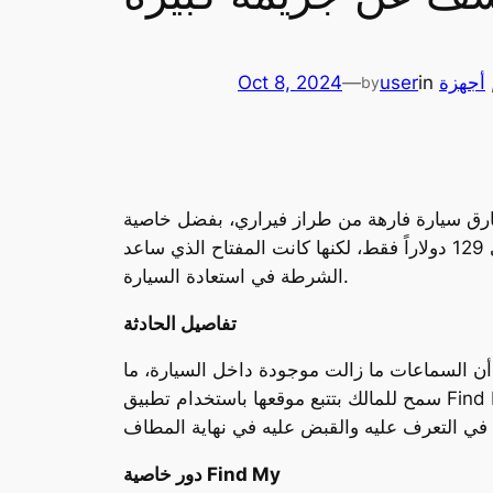
,
أجهزة
in
user
—
Oct 8, 2024
by
يراري، بفضل خاصية “Find My” المتوفرة في سماعات AirPods، التي نسي
مالك السيارة تركها بداخلها. تبلغ قيمة السيارة 575 ألف دولار أمريكي، بينما يصل سعر السماعات المنسية إلى 129 دولاراً فقط، لكنها كانت المفتاح الذي ساعد
الشرطة في استعادة السيارة.
تفاصيل الحادثة
 أن السماعات ما زالت موجودة داخل السيارة، ما
سمح للمالك بتتبع موقعها باستخدام تطبيق Find My من Apple. بعد أيام من السرقة، تمكنت الشرطة من تحديد الموقع الدقيق للسيارة المسروقة. وعند اقترابها
دور خاصية Find My