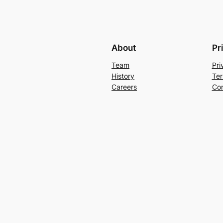
About
Pr
Team
Pri
History
Ter
Careers
Con