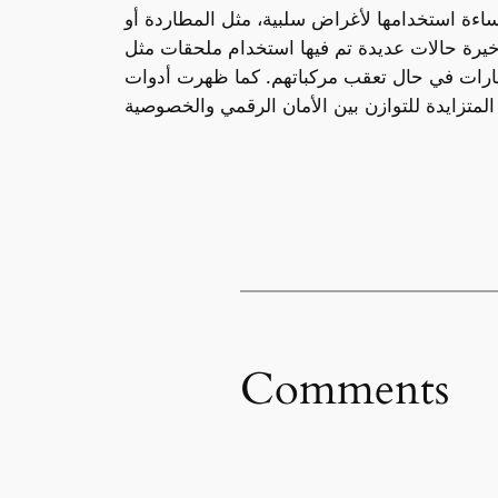
 إساءة استخدامها لأغراض سلبية، مثل المطاردة أو
استخدام ملحقات مثل AirTag وTile لتعقب الأشخاص دون علمهم، مما دفع بعض
سيارات في حال تعقب مركباتهم. كما ظهرت أدوات
Comments