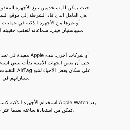
سيباستيان فيتل، سماعاته لتعقب حقيبته المسروقة باستخدام نفس التطبيق، على الرغم من أنه لم يستطع استعادة الحقيبة بعد أن ألقى اللصوص السماعات.
التقنيات 
سياراتهم في حال سرقتها. وكذلك، دعت سلطات مدينة نيويورك السكان إلى استخدام هذه الملحقات في سياراتهم للغرض نفسه.
استخدام الأجهزة الذكية لاستردا
أن فقدها في البحر الكاريبي قبل عام كامل. بفضل تطبيق Find My، تمكن من استعادة ساعته بعدما عثر عليها أحد السكان المحليين وأعادها إليه بالبريد.