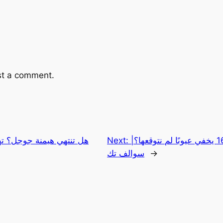
st a comment.
الصدمة الكبرى! هل آيفون 16 يخفي عيوبًا لم نتوقعها؟|
Next:
هل تنتهي هيمنة جوجل؟ ته
→
سوالف تك