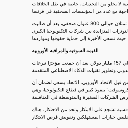
ية لا يخلو من التحديات، خاصة في ظل الخلافات
في منتصف سبتمبر (أيلول) الماضي، رفضت الشركة الدخول في مفاوضات مع مؤسستين صحافيتين فرنسيتين تمثلان حوالي 800 عنوان صحفي، بعد أن طالبت
وترات المتزايدة بين شركات التكنولوجيا الكبرى
القيمة السوقية والمراقبة الأوروبية
تعتبر “أوبن إيه آي” واحدة من أكبر الشركات الناشئة في مجال الذكاء الاصطناعي، حيث بلغت قيمتها السوقية حوالي 157 مليار دولار، بعد أن جمعت مؤخرًا تبرعات
 قبل الاتحاد الأوروبي. الاتحاد يسعى لضمان أن
يكروسوفت” بنفوذ كبير في قطاع التكنولوجيا، وهي
فسية تشجع على الابتكار وتحد من الاحتكار. هناك