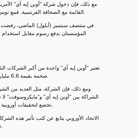
مع ذلك، فإن دخول شركة “أوبن إيه آي” الأمر
القائمة مع الصحافة الفرنسية. فمع توسع “أوبن إيه آي” وازدياد تأثيرها في السوق الأوروبي، دخلت في مواجهة مع عدد من المؤسسات الصحفية في فرنسا.
المؤسستان بدفع رسوم مقابل استخدام محت
ضخمة بقيمة 6.6 مليار دولار. هذا التمويل يعزز من قدرة الشركة على مواصلة توسعها الدولي وتطوير تقنيات الذكاء الاصطناعي المتقدمة.
ومع ذلك، فإن الشركة، مثل العديد من الشر
الشراكة بين “أوبن إيه آي” و”مايكروسوفت” لا 
تخضع لتحقيقات أوروبية بهدف ضمان عدم استغلالها للتأثير الكبير على السوق أو تقويض فرص الشركات الصغيرة والمتوسطة في المنافسة.
الاتحاد الأوروبي يتابع عن كثب تأثير هذه الش
تخوفات من أن النفوذ المتزايد لشركات التكنولوجيا قد يؤدي إلى تقليص خيارات المستهلكين وتقويض فرص الابتكار.