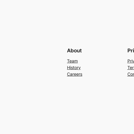
About
Pr
Team
Pri
History
Ter
Careers
Con