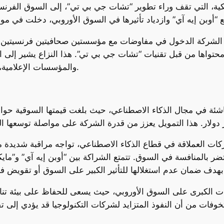
يكية، التي تقف وراء تطوير “تشات جي بي تي”، إلى السوق الفرنس
واها من قبل تقنيات “تشات جي بي تي”. هذا النزاع يشير إلى الت
والمؤسسات الإعلامية، حيث تسعى الأخيرة إلى حماية حقوقها ومواردها.
كات العملاقة في قطاع الذكاء الاصطناعي، تواجه مراقبة شديدة من
تضر بالمنافسة في السوق. تتمتع الشراكة بين “أوبن إيه آي” و”ما
ركات الكبرى على السوق الأوروبي، حيث يسعى للحفاظ على بيئة تنا