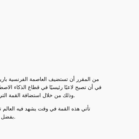
في أن تصبح لاعبًا رئيسيًا في قطاع الذكاء الاص
وذلك من خلال استضافة القمة التي ستجمع قادة وخبراء التكنولوجيا والذكاء الاصطناعي من مختلف أنحاء العالم لمناقشة أحدث التطورات والابتكارات.
تأتي هذه القمة في وقت يشهد فيه العالم تحو
بفضل هذا النوع من المبادرات، في طريقها لتعزيز قدراتها التكنولوجية، ليس فقط على المستوى المحلي بل العالمي أيضًا.