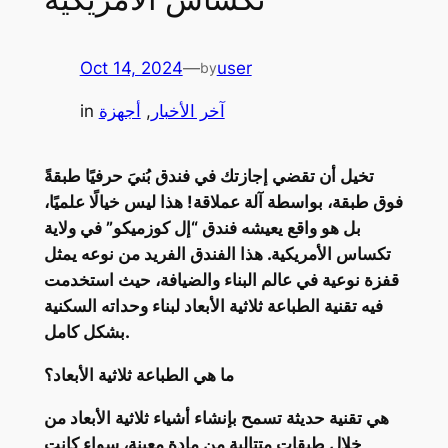
Oct 14, 2024
—
user
by
آخر الأخبار
, 
أجهزة
in
تخيل أن تقضي إجازتك في فندق بُنيَ حرفيًا طبقةً
فوق طبقة، بواسطة آلة عملاقة! هذا ليس خيالًا علميًا،
بل هو واقع يعيشه فندق “إل كوزميكو” في ولاية
تكساس الأمريكية. هذا الفندق الفريد من نوعه يمثل
قفزة نوعية في عالم البناء والضيافة، حيث استخدمت
فيه تقنية الطباعة ثلاثية الأبعاد لبناء وحداته السكنية
بشكل كامل.
ما هي الطباعة ثلاثية الأبعاد؟
هي تقنية حديثة تسمح بإنشاء أشياء ثلاثية الأبعاد من
خلال طبقات متتالية من مادة معينة، سواء كانت