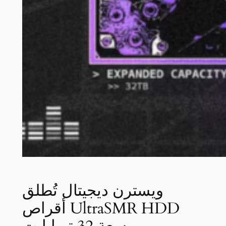
ويسترن ديجيتال تُطلق
أقراص UltraSMR HDD
بسعة 32 تيرابايت