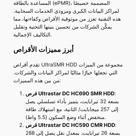
المساعدة بالطاقة (ePMR)، المصممة خصيصًا
لمراكز البيانات الكبرى ومزودي الخدمات السحابية.
هذه التقنية تعزز من موثوقية الأقراص وكفاءتها، مما
يمكّن الشركات من تحسين بنيتها التحتية وتقليل
التكاليف الإجمالية.
أبرز مميزات الأقراص
تقدم أقراص UltraSMR HDD مجموعة من الميزات
التي تجعلها خيارًا مثاليًا لمراكز البيانات والشركات.
من بين هذه المميزات:
:
قرص Ultrastar DC HC690 SMR HDD
بسعة 32 تيرابايت، يتميز بأداء تسلسلي يصل
إلى 257 ميجابايت/ الثانية، مع استهلاك طاقة
منخفض أثناء وضع السكون (5.5 واط).
:
قرص Ultrastar DC HC590 CMR HDD
بسعة 26 تيرابايت، بمعدل نقل يصل إلى 288