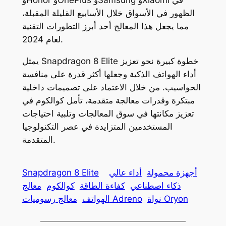
وHonor وOnePlus وSamsung وXiaomi في
الظهور في الأسواق خلال الأسابيع القليلة المقبلة،
مما يجعل هذا المعالج أحد أبرز التطورات التقنية
لعام 2024.
يمثل Snapdragon 8 Elite خطوة كبيرة نحو تعزيز
أداء الهواتف الذكية وجعلها أكثر قدرة على منافسة
الحواسيب. من خلال الاعتماد على تصميمات داخلية
مبتكرة وقدرات معالجة متقدمة، تأمل كوالكوم في
تعزيز مكانتها في سوق المعالجات وتلبية احتياجات
المستخدمين المتزايدة في عصر التكنولوجيا
المتقدمة.
أجهزة محمولة
أداء عالي
Snapdragon 8 Elite
ذكاء اصطناعي
كفاءة الطاقة
كوالكوم
معالج
نواة Oryon
معالج رسوميات Adreno
الهواتف