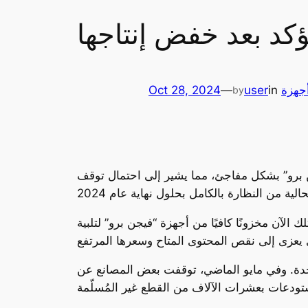
ؤكد بعد خفض إنتاجها
جهزة
in
user
—
Oct 28, 2024
by
ن برو” بشكل مفاجئ، مما يشير إلى احتمال توقف
لآن مخزونًا كافيًا من أجهزة “فيجن برو” لتلبية
ام الموردون بإنتاج ما يكفي من مكونات النظارة لتجميع ما يتراوح بين 500 ألف و600 ألف وحدة. وفي مايو الماضي، توقفت بعض المصانع عن