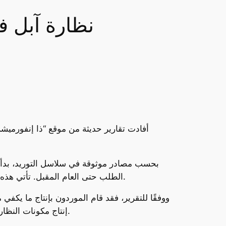
نظارة آبل ف
أفادت تقارير حديثة من موقع “ذا إنفورميش
بحسب مصادر موثوقة في سلاسل التوريد، بدأ تقل
الطلب حتى العام المقبل. تأتي هذه الخطوة وسط تقارير تشير إلى ضعف الإقبال على النظارة، والذي يعزى إلى نقص المحتوى المتاح وسعرها المرتفع.
إنتاج مكونات النظارة بناءً على توقعات آبل حول المبيعات الضعيفة، حيث امتلأت المستودعات بعشرات الآلاف من القطع غير المُسلّمة.