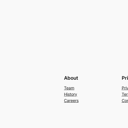
About
Pr
Team
Pri
History
Ter
Careers
Con