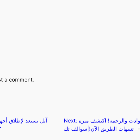
st a comment.
ادث والزحمة! اكتشف ميزة
Next:
آبل تستعد لإطلاق أجه
تنبيهات الطريق الآن!|سوالف تك
“