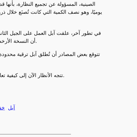
يوميًا، وهو نصف الكمية التي كانت تُصنَع خلال ذر
في تطور آخر، علقت آبل العمل على الجيل الثاني
أن النسخة الأرخص قد تُطرح بسعر يصل إلى 2000 دولار أمريكي، مقارنةً بالسعر الحالي للنظارة الذي يبدأ من 3500 دولار أمريكي.
تتوقع بعض المصادر أن تُطلق آبل ترقية محدودة
تتجه الأنظار الآن إلى كيفية تعامل آبل مع التحديات التي تواجهها في سوق الواقع المختلط، ومدى تأثير ذلك على مستقبل منتجاتها في هذا المجال.
آبل
خفض