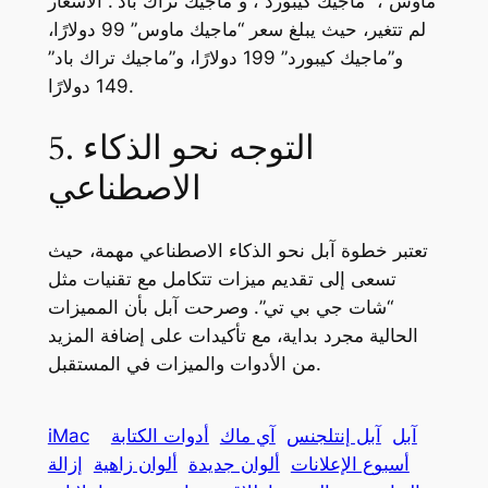
ماوس”، “ماجيك كيبورد”، و”ماجيك تراك باد”. الأسعار
لم تتغير، حيث يبلغ سعر “ماجيك ماوس” 99 دولارًا،
و”ماجيك كيبورد” 199 دولارًا، و”ماجيك تراك باد”
149 دولارًا.
5. التوجه نحو الذكاء
الاصطناعي
تعتبر خطوة آبل نحو الذكاء الاصطناعي مهمة، حيث
تسعى إلى تقديم ميزات تتكامل مع تقنيات مثل
“شات جي بي تي”. وصرحت آبل بأن المميزات
الحالية مجرد بداية، مع تأكيدات على إضافة المزيد
من الأدوات والميزات في المستقبل.
آبل
آبل إنتلجنس
آي ماك
أدوات الكتابة
iMac
أسبوع الإعلانات
ألوان جديدة
ألوان زاهية
إزالة