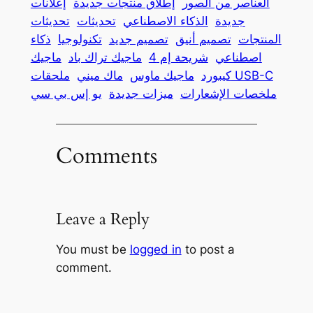
العناصر من الصور
إطلاق منتجات جديدة
إعلانات
جديدة
الذكاء الاصطناعي
تحديثات
تحديثات
المنتجات
تصميم أنيق
تصميم جديد
تكنولوجيا
ذكاء
اصطناعي
شريحة إم 4
ماجيك تراك باد
ماجيك
ملحقات USB-C
كيبورد
ماجيك ماوس
ماك ميني
ملخصات الإشعارات
ميزات جديدة
يو إس بي سي
Comments
Leave a Reply
You must be
logged in
to post a
comment.