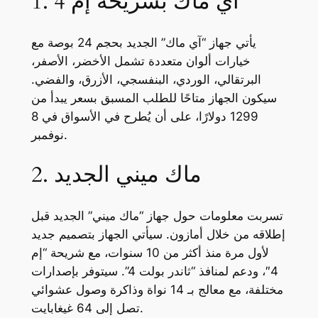
1. آي ماك بشريحة إم 4
يأتي جهاز “آي ماك” الجديد بحجم 24 بوصة مع
خيارات ألوان متعددة تشمل الأخضر، الأصفر،
البرتقالي، الوردي، البنفسجي، الأزرق، والفضي.
سيكون الجهاز متاحًا للطلب المسبق بسعر يبدأ من
1299 دولارًا، على أن يُطرح في الأسواق في 8
نوفمبر.
2. ماك ميني الجديد
تسربت معلومات حول جهاز “ماك ميني” الجديد قبل
إطلاقه من خلال أمازون. سيأتي الجهاز بتصميم جديد
لأول مرة منذ أكثر من 10 سنوات، مع شريحة “إم
4″، ودعم لمنافذ “ثاندر بولت 4”. سيتوفر بإصدارات
مختلفة، مع معالج بـ 14 نواة وذاكرة وصول عشوائي
تصل إلى 64 غيغابايت.