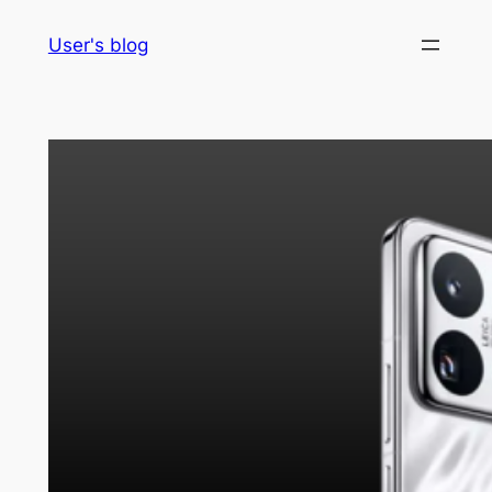
Skip
User's blog
to
content