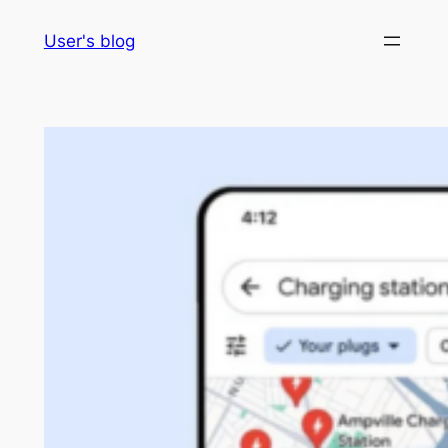
Skip
User's blog
to
content