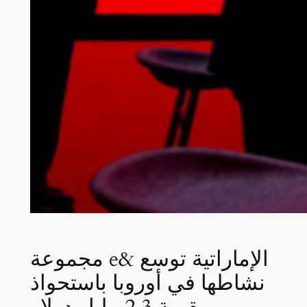
مجموعة e& الإماراتية توسع
نشاطها في أوروبا باستحواذ
بقيمة 2.3 مليار دولار