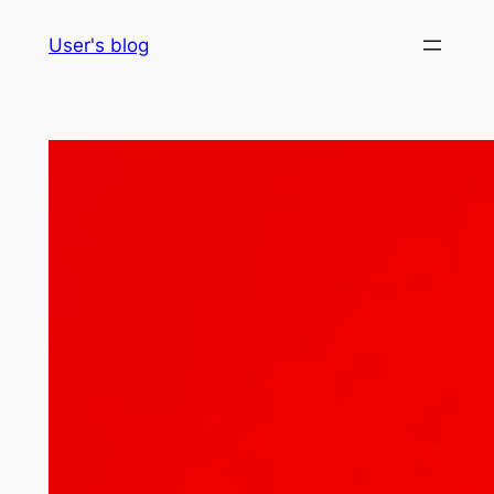
Skip
User's blog
to
content