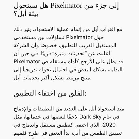
هل سيتحول Pixelmator إلى جزء من
بيئة أبل؟
مع اقتراب أبل من إتمام عملية الاستحواذ، يثير ذلك
تساؤلات بين مستخدمي Pixelmator حول
المستقبل القريب للتطبيق، خصوصًا وأن الشركة
أعلنت عن “تحديثات مثيرة” قريبًا. في حين أن
Pixelmator قد يظل على الأرجح كأداة مستقلة في
البداية، يشكك البعض في احتمال تحوله تدريجياً إلى
منتج مرتبط بشكل أكبر بخدمات أبل.
القلق من اختفاء التطبيق:
منذ استحواذ أبل على العديد من التطبيقات والإدماج
لاحقًا لبعضها في خدماتها، مثل Dark Sky في عام
2020، الذي اختفى كتطبيق مستقل واندماج في
تطبيق الطقس من أبل، بدأ البعض في طرح قلقهم