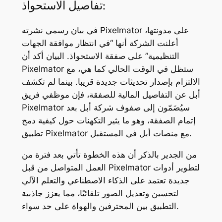
تفاصيل الاستحواذ:
في بيان رسمي نشرته Pixelmator على مدونتها،
أعلنت الشركة أنها “في انتظار موافقة الجهات
التنظيمية” على صفقة الاستحواذ. البيان أكد أن
Pixelmator ستظل في الوقت الحالي كما هي، مع
الالتزام بإصدار تحديثات جديدة قريبا. بينما لم تكشف
أبل عن التفاصيل المالية للصفقة، فإن موظفي فريق
Pixelmator سيُضَمّون إلى صفوف شركة أبل بعد
إتمام الصفقة، وهو ما يثير التكهنات حول كيفية دمج
تطبيق Pixelmator مع منصات أبل في المستقبل.
من الجدير بالذكر أن هذه الخطوة تأتي بعد فترة من
العمل المتواصل من قبل Pixelmator لتطوير أدوات
جديدة تعتمد على الذكاء الاصطناعي والتعلم الآلي
لتحسين وتعديل الصور تلقائيًا، مما يعزز جاذبية
التطبيق بين المحترفين والهواة على حد سواء.