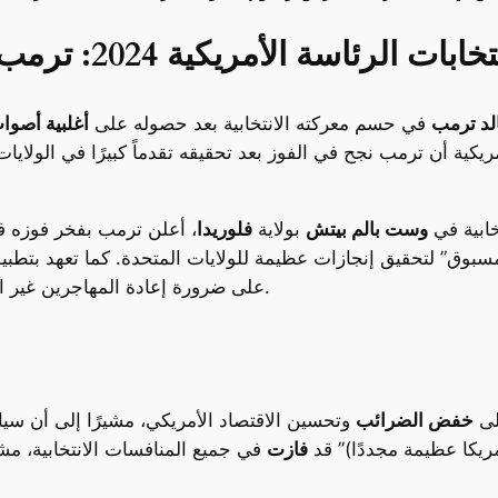
ابات الرئاسة الأمريكية 2024: ترمب يتفوق في المجمع الانتخابي
لد ترمب
في حسم معركته الانتخابية بعد حصوله على
أغلبية أصوات
مريكية أن ترمب نجح في الفوز بعد تحقيقه تقدماً كبيرًا في الولايا
خابية في
وست بالم بيتش
بولاية
فلوريدا
، أعلن ترمب بفخر فوزه في ا
مسبوق” لتحقيق إنجازات عظيمة للولايات المتحدة. كما تعهد بتطب
على ضرورة إعادة المهاجرين غير الشرعيين إلى بلدانهم وإغلاق الحدود بشكل نهائي.
لى
خفض الضرائب
وتحسين الاقتصاد الأمريكي، مشيرًا إلى أن س
مريكا عظيمة مجددًا)” قد
فازت
في جميع المنافسات الانتخابية، مشد