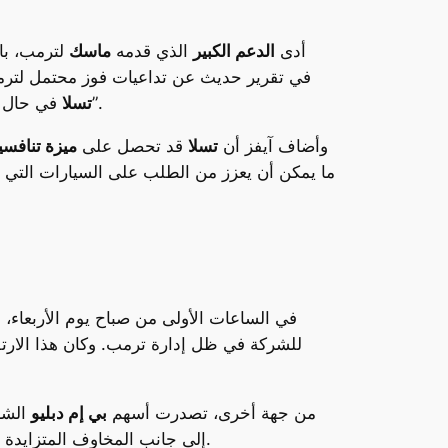
أدى
الدعم الكبير
الذي قدمه
ماسك
لترمب، بال
(Wedbush Securities)، في تقرير حديث عن تداعيات فوز
في حال فوز ترمب، حيث ستكون الشركة في موقع قوي للاستفادة من أي تغييرات تشريعية أو اقتصادية قد تحدث بعد فوزه”.
تسلا
وأضاف آيفز أن
تسلا
قد تحصل على
ميزة تنافسي
ما يمكن أن يعزز من الطلب على السيارات التي تن
في الساعات الأولى من صباح يوم الأربعاء،
للشركة في ظل إدارة ترمب. وكان هذا الارتف
من جهة أخرى، تصدرت أسهم
بي إم دبليو
على السيارات المستوردة، ما قد يضر بالشركات الأوروبية الكبرى.
إلى جانب المخاوف المتزايد