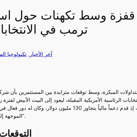
قفزة وسط تكهنات حول اس
ترمب في الانتخابات
آخر الأخبار
, 
تكنولوجيا ال
التداولات المبكرة، وسط توقعات متزايدة بين المستثمرين بأن شر
خابات الرئاسية الأمريكية المقبلة، ليعود إلى البيت الأبيض لفترة ر
لحملة ترمب في هذه الدورة الانتخابية، إذ قدم دعماً مالياً يتجا
الموجهة إلى الحزب الديمقراطي، عبر منصته الخاصة “إكس”.
التوقعات