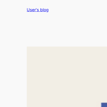
Skip
User's blog
to
content