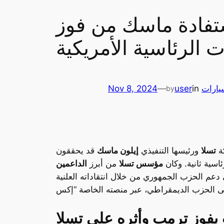
تفادة ماسك من فوز
 الرئاسية الأمريكية
سيارات
in
user
—
Nov 8, 2024
by
كة
تسلا
ورئيسها التنفيذي
إيلون ماسك
قد يحققون
ئاسية ثانية. وكان
مؤسس تسلا
من أبرز
الداعمين
وز 130 مليون دولار، وكان له دور فعال في دعم الحزب الجمهوري من خلال انتقاداته العلنية
 بفوز ترمب وأثره على تسلا