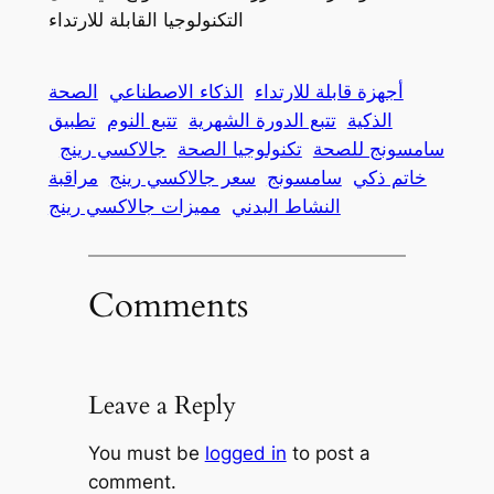
التكنولوجيا القابلة للارتداء
أجهزة قابلة للارتداء
الذكاء الاصطناعي
الصحة
الذكية
تتبع الدورة الشهرية
تتبع النوم
تطبيق
سامسونج للصحة
تكنولوجيا الصحة
جالاكسي رينج
خاتم ذكي
سامسونج
سعر جالاكسي رينج
مراقبة
النشاط البدني
مميزات جالاكسي رينج
Comments
Leave a Reply
You must be
logged in
to post a
comment.