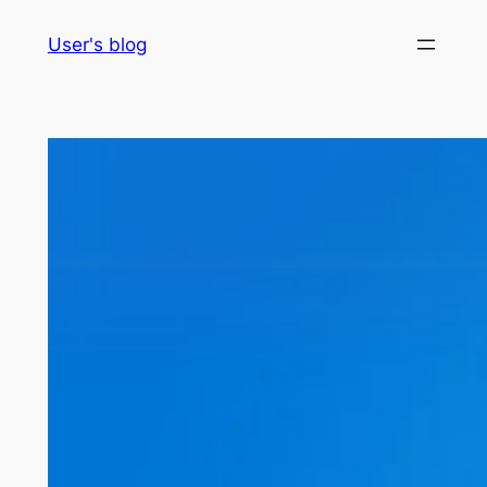
Skip
User's blog
to
content