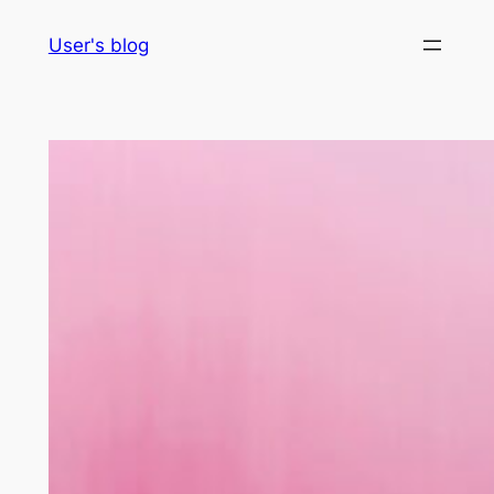
Skip
User's blog
to
content