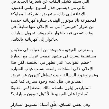
التي سيتم كشف النقاب عن شعارها الجديد في
الثاني من ديسمبر خلال أسبوع ميامي للفنون.
بالإضافة إلى ذلك، ستعرض الشركة، المملوكة
لمجموعة تاتا موتورز الهندية، سيارة كهربائية جديدة
من طراز “جي.تي” التي تم الإعلان عنها سابقاً. في
وقت تسعى فيه جاغوار لاند روفر لتحويل سيارات
جاغوار إلى كهربائية بالكامل.
يستعرض الفيديو مجموعة من الفتيات في ملابس
مستقبلية يسرن في مشهد طبيعي غريب مع العبارة
“حطم القوالب” التي تظهر في الخلفية. لكن هذا
الإعلان لاقى انتقادات واسعة بسبب غياب السيارة
وعدم وضوح الرسالة، حيث تساءل كثيرون عن غرض
الفيديو في ظل عدم وجود سيارة. كما كتب
الملياردير إيلون ماسك، مالك منصة إكس، تعليقًا
ساخرًا على الفيديو قائلاً “هل تبيعون سيارات؟”.
وفي نفس السياق، علّق أستاذ التسويق، تشارلز