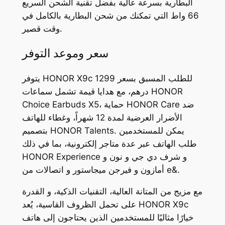
البطارية بسرعة عالية بفضل تقنية الشحن السريع
66 واط التي تمكنك من شحن البطارية بالكامل في
وقت قصير.
سعر وموعد التوفر
يتوفر HONOR X9c للطلب المسبق بسعر 1299
درهم، مع هدايا قيمة تشمل سماعات HONOR
Choice Earbuds X5، حماية HONOR Care ضد
الأضرار العرضية لمدة 12 شهراً، وغطاء للهاتف
بتصميم HONOR Talents. يمكن للمستخدمين
طلب الهاتف عبر عدة متاجر إلكترونية، بما في ذلك
HONOR Experience و شرف دي جي و نون و
أمازون و فيرجن ميجاستور و اتصالات من e&.
مع مزيج من المتانة العالية، التقنيات الذكية، و القدرة
على تحمل الظروف القاسية، يُعد HONOR X9c
خيارًا مثاليًا للمستخدمين الذين يحتاجون إلى هاتف