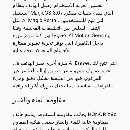
تحسين تجربة الاستخدام. يعمل الهاتف بنظام
التشغيل MagicOS 8.0، الذي يقدم تقنيات مبتكرة
مثل AI Magic Portal، التي تتيح للمستخدمين
التنقل السلس بين التطبيقات المختلفة وفقًا
لاحتياجاتهم. كما تتوفر ميزة AI Motion Sensing
داخل الكاميرا، التي توفر تجربة تصوير ممتازة
للأجسام المتحركة بدقة عالية.
ميزة أخرى تميز الهاتف هي AI Eraser، التي تتيح لك
تحرير صورك بسهولة عن طريق إزالة العناصر غير
المرغوب فيها من الخلفية بشكل دقيق وملء
الفراغات بسلاسة، مما يجعل صورك أكثر احترافية.
مقاومة الماء والغبار
بجانب مقاومته للسقوط، يتمتع هاتف HONOR X9c
بمقاومة عالية للماء والغبار بفضل هيكله المقاوم
للماء المكون من ثلاث طبقات، والذي يسمح له