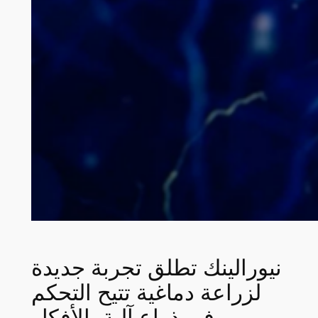
نيورالينك تطلق تجربة جديدة
لزراعة دماغية تتيح التحكم
في ذراع آلية بالأفكار