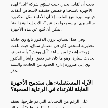
يجب أن تُقابل بحذر. حيث تسوّق شركة “آبل” لهذه
الأجهزة باستخدام قصص حقيقية لأشخاص أنقذت
حياتهم ميزة تتبع القلب. إلا أن الأطباء مثل الدكتورة
سالسبري لم يسمعوا بعد عن “حالات إيجابية زائفة”
يمكن أن تُنتج عن هذه الأجهزة.
وفي هذا السياق، يروي الدكتور يانغ وي حادثة
تحذيرية لشخص كان في مضمار سباق، حيث تلقت
زوجته إشعارًا من ساعة “آبل ووتش” بأنه تعرض
لحادث سيارة، وهو ما كان غير دقيق. وأشار الدكتور
وي إلى ضرورة إدارة الحدود بين الحادث والتنبيه
بحذر.
الآراء المستقبلية: هل ستدمج الأجهزة
القابلة للارتداء في الرعاية الصحية؟
على الرغم من التحديات التي تم طرحها، يعتقد
بريتيش ميستري من مركز “كينغز فاند” أن هناك