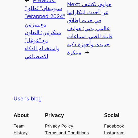
←
Previous:
هواوي تكشف
Next:
“سبوتيفاي” تُطلق
عن أحدث ابتكاراتها
“Wrapped 2024”
في حدث إطلاق
مع ميزتين
عالمي بدبي: هواتف
مبتكرتين: التعاون
قابلة للطي، سماعات
مع “غوغل”
جديدة، وأجهزة ذكية
واستخدام الذكاء
→
مبتكرة
الاصطناعي
User's blog
About
Privacy
Social
Team
Privacy Policy
Facebook
History
Terms and Conditions
Instagram