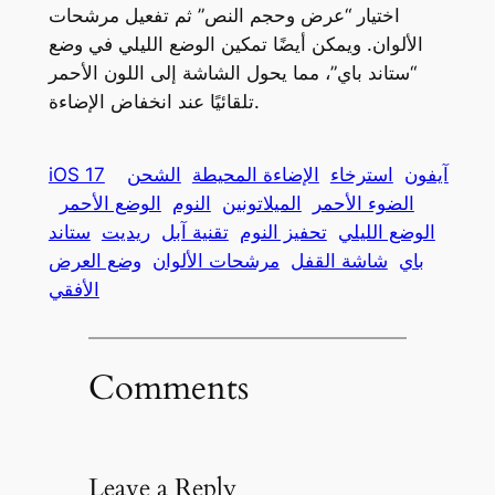
اختيار “عرض وحجم النص” ثم تفعيل مرشحات
الألوان. ويمكن أيضًا تمكين الوضع الليلي في وضع
“ستاند باي”، مما يحول الشاشة إلى اللون الأحمر
تلقائيًا عند انخفاض الإضاءة.
آيفون
استرخاء
الإضاءة المحيطة
الشحن
iOS 17
الضوء الأحمر
الميلاتونين
النوم
الوضع الأحمر
الوضع الليلي
تحفيز النوم
تقنية آبل
ريديت
ستاند
باي
شاشة القفل
مرشحات الألوان
وضع العرض
الأفقي
Comments
Leave a Reply