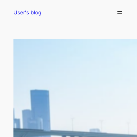
Skip
User's blog
to
content