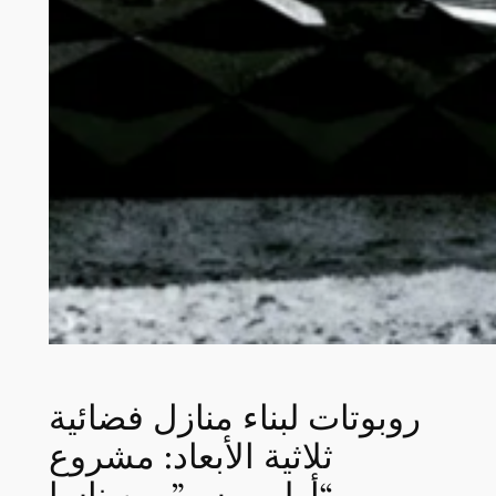
روبوتات لبناء منازل فضائية
ثلاثية الأبعاد: مشروع
“أوليمبوس” من ناسا