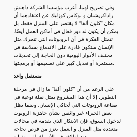
وفي تصريح لهما، أعرب مؤسسا الشركة داهنش
راداكريشنان و لوكاس كوزليك عن اعتقادهما أن
مكان “كلون ألفا” لا يقتصر على المنزل فقط، بل
يمكن أن يكون له دور فعال في أماكن العمل أيضًا.
تتمثل الفكرة في أن الروبوتات التي تتحرك مثل
الإنسان ستكون قادرة على الاندماج بسلاسة في
مختلف الأدوار اليومية دون الحاجة إلى تحديثات
مستمرة أو تعديل كبير على تصميمها أو برمجتها.
مستقبل واعد
على الرغم من أن “كلون ألفا” ما زال في مرحلة
التطوير، إلا أن هذا المشروع يمثل نقلة نوعية في
صناعة الروبوتات التي تُحاكي الإنسان. وبينما يظل
بعض الخبراء غير واثقين بشأن جاهزية الروبوت
لدخول السوق، فإن الابتكار الذي يقدمه في مجالات
متعددة مثل المنزل و العمل يعزز من فرص نجاحه
عند إطلاقه في الأسواق المستقبلية.