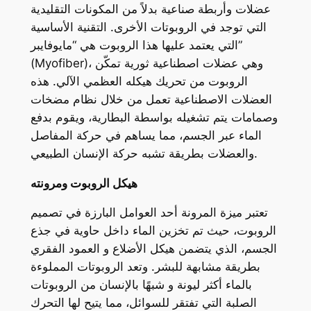
عضلات وأربطة صناعية بدلاً من المكونات التقليدية
التي توجد في الروبوتات الأخرى. التقنية الأساسية
التي يعتمد عليها هذا الروبوت هي “مايوفايبر”
(Myofiber)، وهي عضلات اصطناعية ثورية تمكّن
الروبوت من تحريك هيكله العظمي الآلي. هذه
العضلات الاصطناعية تعمل من خلال نظام مضخات
وصمامات يتم تشغيله بواسطة البطارية، ويقوم بدفع
الماء عبر الجسم، مما يساهم في حركة المفاصل
والعضلات بطريقة تشبه حركة الإنسان الطبيعي.
هيكل الروبوت ومرونته
تعتبر ميزة المرونة أحد العوامل البارزة في تصميم
الروبوت، حيث تم تخزين الماء داخل حاوية في جذع
الجسم، الذي يتضمن هيكل الأضلاع و العمود الفقري
بطريقة مشابهة للبشر. وتعد الروبوتات المملوءة
بالماء أكثر ليونة و شبهًا بالإنسان من الروبوتات
الصلبة التي تفتقر للسوائل، مما يتيح لها التحرك