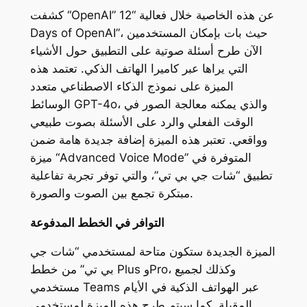
كشفت “OpenAI” عن هذه الخاصية خلال فعالية “12
Days of OpenAI”، حيث بات بإمكان المستخدمين
الآن طرح أسئلة صوتية على التطبيق حول الأشياء
التي يراها عبر كاميرا الهاتف الذكي. تعتمد هذه
الميزة على نموذج الذكاء الاصطناعي متعدد
الوسائط GPT-4o، والذي يمكنه معالجة الصور في
الوقت الفعلي والرد على الأسئلة بصوت طبيعي
وواقعي. تعتبر هذه الميزة إضافة جديدة هامة ضمن
ميزة “Advanced Voice Mode” المتوفرة في
تطبيق “شات جي بي تي”، والتي توفر تجربة تفاعلية
مبتكرة تجمع بين الصوت والصورة.
التوافر في الخطط المدفوعة
الميزة الجديدة ستكون متاحة لمستخدمي “شات جي
بي تي” من خطط Plus وPro، وكذلك لجميع
مستخدمي Teams عبر الهواتف الذكية في الأيام
المقبلة. كما سيتم طرح هذه الميزة لمستخدمي