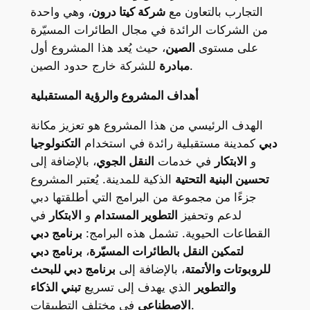
التجارب بالتعاون مع
شركة كيتا درون
، وهي واحدة
من الشركات الرائدة في مجال الطائرات المسيّرة
على مستوى
الصين
، حيث يُعد هذا المشروع أول
للشركة خارج حدود الصين.
مبادرة
أهداف المشروع والرؤية المستقبلية
الهدف الرئيسي من هذا المشروع هو تعزيز مكانة
دبي
كمدينة مستقبلية رائدة في استخدام
التكنولوجيا
و
الابتكار
في خدمات
النقل الجوي
، بالإضافة إلى
تحسين البنية التحتية
الذكية للمدينة. يُعتبر المشروع
جزءًا من مجموعة من البرامج التي أطلقتها دبي
لدعم وتحفيز
التطوير المستدام
و
الابتكار
في
القطاعات الحيوية. تشمل هذه البرامج:
برنامج دبي
لتمكين النقل بالطائرات المسيّرة
،
برنامج دبي
للروبوتات والأتمتة
، بالإضافة إلى
برنامج دبي للبحث
والتطوير
الذي يهدف إلى تسريع
تبني الذكاء
في مختلف التطبيقات.
الاصطناعي