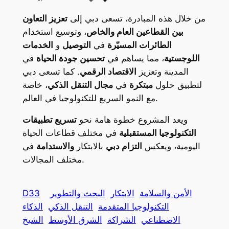
من خلال هذه المبادرة، تسعى دبي إلى
تعزيز التعاون
بين القطاعين العام والخاص
، وتوسيع استخدام
الطائرات المسيّرة
في
التوصيل
و
الخدمات
اللوجستية
، مما يساهم في
تحسين جودة الحياة
في
المدينة وتعزيز
الاقتصاد الرقمي
. كما تسعى دبي
لتطبيق حلول
مبتكرة
في
مجال التنقل الذكي
، خاصة
مع النمو السريع للتكنولوجيا في العالم.
ويعد المشروع خطوة هامة نحو
تسريع تطبيقات
التكنولوجيا المستقبلية
في مختلف قطاعات الحياة
اليومية، ويعكس
التزام دبي
بالابتكار
والاستدامة
في
مختلف المجالات.
الأمن والسلامة
الابتكار
البحث والتطوير
D33
التكنولوجيا المتقدمة
التنقل الذكي
الذكاء
الاصطناعي
الشراكة
الشرق الأوسط
الشيخ