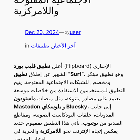
واللامركزية
Dec 20, 2024
—
user
by
آخر الأخبار
, 
تطبيقات
in
(Flipboard) الإخباري
أعلن
تطبيق فليب بورد
، وهو تطبيق مبتكر
تطبيق “Surf”
الشهير عن إطلاق
ومخصص للشبكات الاجتماعية المفتوحة. يتيح
التطبيق للمستخدمين الاستفادة من خلاصات موسعة
تعتمد على مصادر متنوعة، مثل منصات
ماستودون
، إلى جانب
بلوسكاي Bluesky
و
Mastodon
المدونات، حلقات البودكاست الصوتية، ومقاطع
الفيديو من
يوتيوب
. يأتي هذا التطبيق بمفهوم جديد
يعكس إتجاه الإنترنت نحو
اللامركزية
والحرية في
اختيار المحتوى.