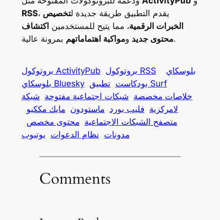
و
ActivityPub
ودعمه للبروتوكولات المفتوحة مثل
، يقدم التطبيق طريقة جديدة ل
تخصيص
RSS
الخبرات الرقمية
، مما يتيح للمستخدمين
اكتشاف
بمرونة عالية.
محتوى جديد
و
مواكبة اهتماماتهم
بلوسكاي
بروتوكول RSS
بروتوكول ActivityPub
تطبيق Surf
بودكاست
بلوسكاي Bluesky
خلاصات مخصصة
شبكات اجتماعية مفتوحة
شبكة
لامركزية
فليب بورد
ماستودون
مايك مككيو
متصفح الشبكات الاجتماعية
محتوى مخصص
مدونات
نظام الدعوات
يوتيوب
Comments