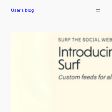
Skip
User's blog
to
content