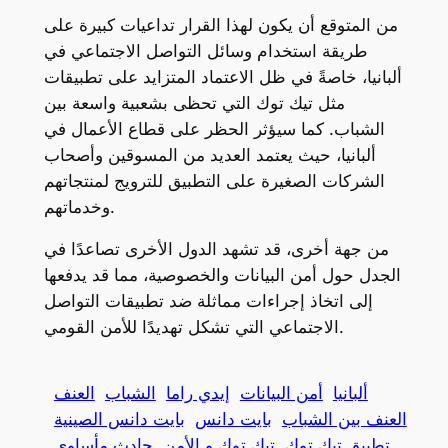
من المتوقع أن يكون لهذا القرار تداعيات كبيرة على
طريقة استخدام وسائل التواصل الاجتماعي في
ألبانيا، خاصةً في ظل الاعتماد المتزايد على تطبيقات
مثل تيك توك التي تحظى بشعبية واسعة بين
الشباب. كما سيؤثر الحظر على قطاع الأعمال في
ألبانيا، حيث يعتمد العديد من المسوقين وأصحاب
الشركات الصغيرة على التطبيق للترويج لمنتجاتهم
وخدماتهم.
من جهة أخرى، قد تشهد الدول الأخرى تصاعدًا في
الجدل حول أمن البيانات والخصوصية، مما قد يدفعها
إلى اتخاذ إجراءات مماثلة ضد تطبيقات التواصل
الاجتماعي التي تشكل تهديدًا للأمن القومي.
ألبانيا
أمن البيانات
إيدي راما
الشباب
العنف
العنف بين الشباب
بايت دانس
بايت دانس الصينية
تطبيق تيك توك
تيك توك و الأمن
حادث مأساوي