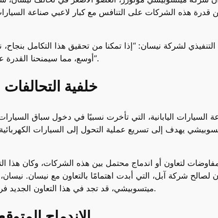
ن قدرة هذه الشركات على التنافس مع كبار لاعبي صناعة السيارات 
لتنفيذي لشركة نيسان: “إذا تمكنا من تحقيق هذا التكامل بنجاح، ن
أوسع، مما سيمنحنا القدرة على التوسع والنمو بشكل أكبر في السوق العالمي”.
خلفية التحالفات ا
يارات اليابانية، التي تأخرت نسبيًا في دخول سباق السيارات الكه
يتسوبيشي يهدف إلى تسريع عملية التحول إلى السيارات الكهربائي
اوضات لتعاون أو اندماج محتمل بين هذه الشركات، وكان هذا التح
ن لصالح شركة آبل، التي أبدت اهتمامًا بالتعاون مع نيسان. نيسان، ا
ميتسوبيشي، قد تجد في هذا التعاون الجديد فرصة لتعزيز قوتها في مواجهة المنافسين العالميين.
الاندماج المتوقع: شركة 