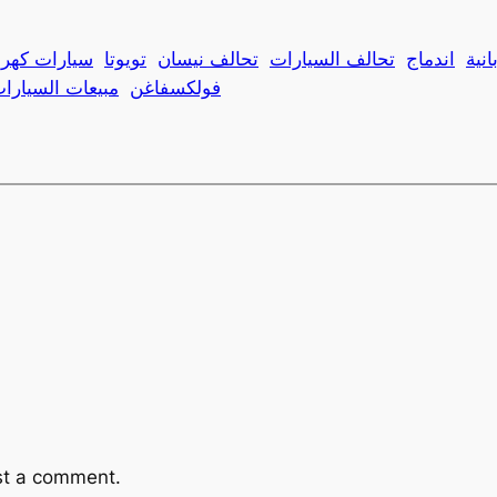
انية
اندماج
تحالف السيارات
تحالف نيسان
تويوتا
سيارات كهربا
فولكسفاغن
مبيعات السيارا
st a comment.