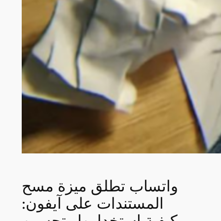
واتساب تطلق ميزة مسح
المستندات على آيفون:
كيفية استخدامها وتحسين