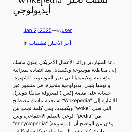
أيديولوجي
Jan 2, 2025
—
user
by
آخر الأخبار
, 
تطبيقات
in
دعا الملياردير ورائد الأعمال الأمريكي إيلون ماسك
إلى مقاطعة موسوعة ويكيبيديا، بعد انتقاده لميزانية
مؤسسة ويكيميديا التي تدير الموسوعة الشهيرة،
واتهمها بتبني أيديولوجية متحيزة. في منشور عبر
حسابه على منصة إكس (المعروفة سابقًا بتويتر)،
استخدم ماسك مصطلح “Wokepedia” للإشارة إلى
ويكيبيديا، وهي كلمة تجمع بين “woke” التي تعني
الوعي بالظلم الاجتماعي، وبين “pedia” من
“encyclopedia” (موسوعة). وكان من الواضح أن
ماسك كان يشير إلى ما يراه تحيزًا سياسيًا في