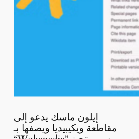
إيلون ماسك يدعو إلى
مقاطعة ويكيبيديا ويصفها بـ
“Wokepedia” بسبب تحيز