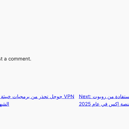
st a comment.
ة من روبوت Grok على
Next:
جوجل تحذر من برمجيات خبيثة تس
صة إكس في عام 2025
الشهي