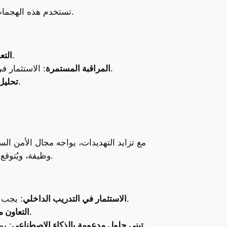
تستخدم هذه الهجمات عادة كأدوات في النزاعات الجيوسياسية أو للتسبب في اضطرابات داخلية، وهو ما يزيد من تعقيد الدفاعات ضدها.
: يجب على المنظمات أن تعمل مع وكالات حكومية لتحديد الثغرات الأمنية ومعالجتها بسرعة.
التع
: الاستثمار في أنظمة مراقبة متطورة يمكن أن يساعد في اكتشاف التهديدات في الوقت الفعلي قبل أن تتحول إلى أزمات.
المراقبة المستمرة
: تطبيق آليات تحليل مستمر للتهديدات بهدف الاستجابة الفعالة لوجود أي اختراق محتمل.
تحليل
وظيفة، ويُتوقع أن تستمر هذه الفجوة في التزايد حتى عام 2025. هذا النقص يعقد مهمة الدفاع ضد الهجمات الإلكترونية المتزايدة.
: يجب على المؤسسات أن تستثمر في برامج تدريبية تهدف إلى تطوير المهارات الداخلية لموظفي الأمن السيبراني.
الاستثمار في التدريب الداخلي
: التعاون مع الجامعات ومعسكرات البرمجة يمكن أن يساعد في جذب وتوظيف المواهب الشابة.
التعاون م
: يمكن استخدام الذكاء الاصطناعي لمساعدة المحللين في اكتشاف التهديدات دون الحاجة إلى تخصصات معقدة.
تبني حلول مدعومة بالذكاء الاصطناعي