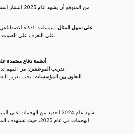
من المتوقع أن 
على سبيل المثال
، سيساعد الذكاء الاصطناعي
على التعرف على الصوت أو الوجه. هذه الأساليب المتطورة قد تساهم في نشر معلومات مضللة أو التلاعب بالبيانات بشكل غير قابل للكشف.
: يمكن استخدام أدوات ذكية لمراقبة الشبكات والكشف عن التهديدات في الوقت الفعلي.
أنظمة دفاع معتمدة على
: من المهم تدريب الموظفين على كيفية التعرف على محاولات التصيد الاحتيالي، خصوصًا تلك المدعومة بالذكاء الاصطناعي.
تدريب الموظفين
: يجب تعزيز التعاون بين الشركات المختلفة لتبادل المعلومات المتعلقة بالتهديدات الجديدة وتطوير استراتيجيات دفاع مشتركة.
التعاون بين المؤسسات
شهد عام 2024 العديد من الهجمات ع
الهجمات في عام 2025، 