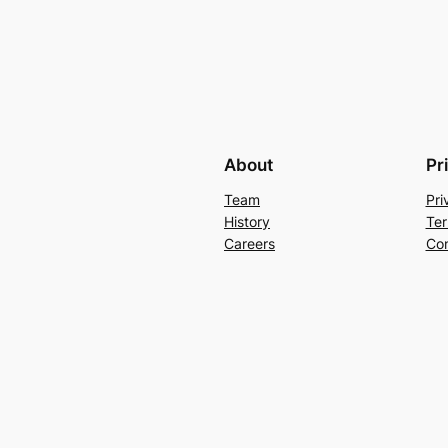
About
Pr
Team
Pri
History
Ter
Careers
Con