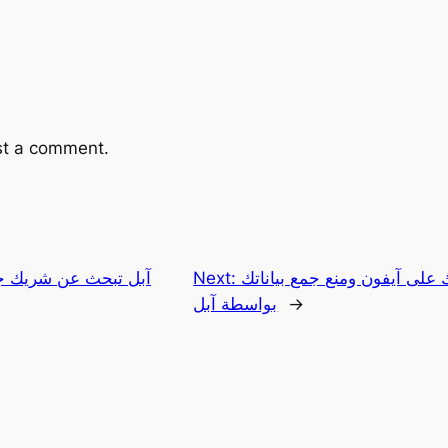
st a comment.
لى آيفون ومنع جمع بياناتك
Next:
آبل تبحث عن شريك جد
→
بواسطة آبل