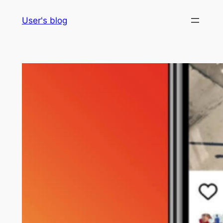
Skip
User's blog
to
content