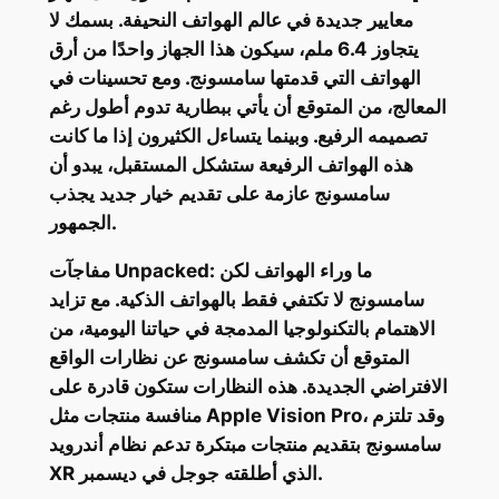
معايير جديدة في عالم الهواتف النحيفة. بسمك لا
يتجاوز 6.4 ملم، سيكون هذا الجهاز واحدًا من أرق
الهواتف التي قدمتها سامسونج. ومع تحسينات في
المعالج، من المتوقع أن يأتي ببطارية تدوم أطول رغم
تصميمه الرفيع. وبينما يتساءل الكثيرون إذا ما كانت
هذه الهواتف الرفيعة ستشكل المستقبل، يبدو أن
سامسونج عازمة على تقديم خيار جديد يجذب
الجمهور.
مفاجآت Unpacked: ما وراء الهواتف لكن
سامسونج لا تكتفي فقط بالهواتف الذكية. مع تزايد
الاهتمام بالتكنولوجيا المدمجة في حياتنا اليومية، من
المتوقع أن تكشف سامسونج عن نظارات الواقع
الافتراضي الجديدة. هذه النظارات ستكون قادرة على
منافسة منتجات مثل Apple Vision Pro، وقد تلتزم
سامسونج بتقديم منتجات مبتكرة تدعم نظام أندرويد
XR الذي أطلقته جوجل في ديسمبر.