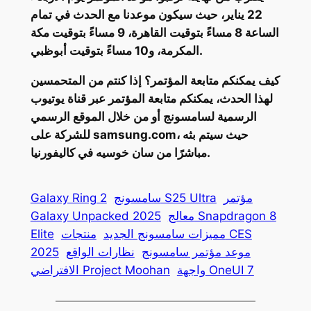
22 يناير، حيث سيكون موعدنا مع الحدث في تمام
الساعة 8 مساءً بتوقيت القاهرة، 9 مساءً بتوقيت مكة
المكرمة، و10 مساءً بتوقيت أبوظبي.
كيف يمكنكم متابعة المؤتمر؟ إذا كنتم من المتحمسين
لهذا الحدث، يمكنكم متابعة المؤتمر عبر قناة يوتيوب
الرسمية لسامسونج أو من خلال الموقع الرسمي
للشركة على samsung.com، حيث سيتم بثه
مباشرًا من سان خوسيه في كاليفورنيا.
مؤتمر
سامسونج S25 Ultra
Galaxy Ring 2
معالج Snapdragon 8
Galaxy Unpacked 2025
مميزات سامسونج الجديد
منتجات CES
Elite
موعد مؤتمر سامسونج
نظارات الواقع
2025
واجهة OneUI 7
الافتراضي Project Moohan