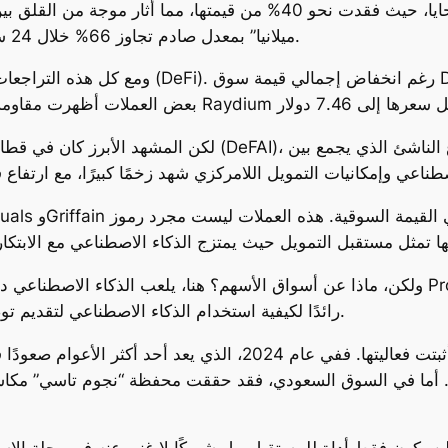
كانت عملة “ترامب الرسمية” من أبرز الضحايا، حيث فقدت نحو 40% من ق
ميلانيا” بمعدل صادم تجاوز 66% خلال 24 ساعة فقط، مما زاد من الضغوط على هذا القطاع.
ومع كل هذه التراجعات، بدا أن الأمل يلوح في قط
لكن المشهد الأبرز كان في قطاع التمويل اللامركزي المدعوم با
ولكن، ماذا عن أسواق الأسهم؟ هنا، يلعب الذكاء الاصطناعي دورًا محوريًا في إعادة تشك
رائدًا لكيفية استخدام الذكاء الاصطناعي لتقديم توصيات استثمارية دقيقة للأسواق المحلية والعالمية.
هذا الابتكار ليس مجرد أداة، بل هو استراتيجية أثبتت فعاليتها. ففي