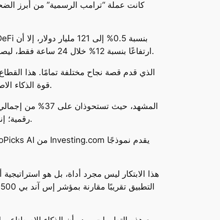
بعض العملات أظهرت مقاومة مثيرة للإعجاب. على سبيل المثال، حققت عملة Raydium ارتفاعًا بنسبة 12% خلال 24 ساعة فقط، ليصل سعرها إلى 7.46 دولار.
قوة الذكاء الاصطناعي وإمكانيات التمويل اللامركزي شهد زخمًا كبيرًا، مع ارتفاع قيمته السوقية بنسبة 15% لتتجاوز 2.8 مليار دولار.
رقمية؛ إنها تمثل مستقبل التمويل حيث يمتزج الذكاء الاصطناعي مع الابتكار التكنولوجي لخلق فرص جديدة في عالم التداول.