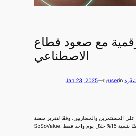
صعود قطاع DeFAI والذكاء
الاصطناعي
شفّرة
in
user
—
Jan 23, 2025
by
ة تركت بصمتها على المستثمرين والمضاربين. وفقًا لتقرير منصة