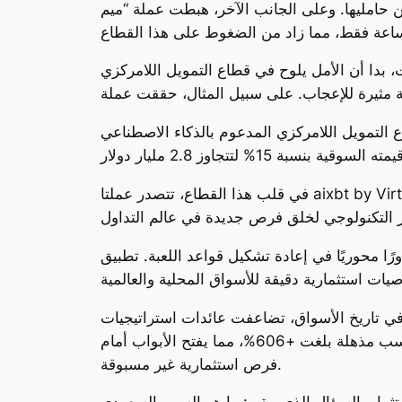
يمتها، مما أثار موجة من القلق بين حامليها. وعلى الجانب الآخر، هبطت عملة “ميم
اع التمويل اللامركزي (DeFi). رغم انخفاض إجمالي قيمة سوق DeFi بنسبة 0.5% إلى 121 مليار دولار، إلا أن
لذكاء الاصطناعي (DeFAI)، الذي قدم قصة نجاح مختلفة تمامًا. هذا القطاع الناشئ الذي يجمع بين
في قلب هذا القطاع، تتصدر عملتا aixbt by Virtuals وGriffain المشهد، حيث تستحوذان على 37% من إجمالي القيمة السوقية. هذه العملات ليست مجرد رموز
يل قواعد اللعبة. تطبيق ProPicks AI من Investing.com يقدم نموذجًا
 عام 2024، الذي يعد أحد أكثر الأعوام صعودًا في تاريخ الأسواق، تضاعفت عائدات استراتيجيات
التطبيق تقريبًا مقارنة بمؤشر إس آند بي 500. أما في السوق السعودي، فقد حققت محفظة “نجوم تاسي” مكاسب مذهلة بلغت +606%، مما يفتح الأبواب أمام
فرص استثمارية غير مسبوقة.