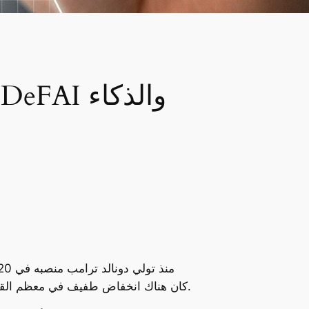
SoSoValue، كان هناك انخفاض طفيف في معظم القطاعات، لكن قطاع العملات الميمية كان الأكثر تأثرًا، مسجلًا انخفاضًا بنسبة 15% خلال يوم واحد فقط.