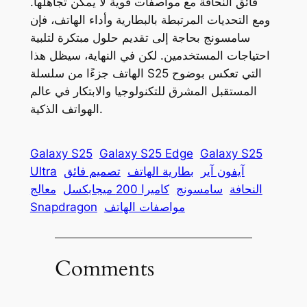
فائق النحافة مع مواصفات قوية لا يمكن تجاهلها.
ومع التحديات المرتبطة بالبطارية وأداء الهاتف، فإن
سامسونج بحاجة إلى تقديم حلول مبتكرة لتلبية
احتياجات المستخدمين. لكن في النهاية، سيظل هذا
الهاتف جزءًا من سلسلة S25 التي تعكس بوضوح
المستقبل المشرق للتكنولوجيا والابتكار في عالم
الهواتف الذكية.
Galaxy S25
Galaxy S25 Edge
Galaxy S25
آيفون آير
بطارية الهاتف
تصميم فائق
Ultra
النحافة
سامسونج
كاميرا 200 ميجابكسل
معالج
مواصفات الهاتف
Snapdragon
Comments