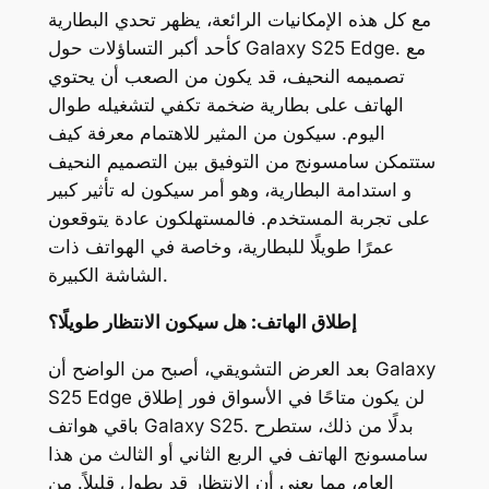
مع كل هذه الإمكانيات الرائعة، يظهر تحدي البطارية
كأحد أكبر التساؤلات حول Galaxy S25 Edge. مع
تصميمه النحيف، قد يكون من الصعب أن يحتوي
الهاتف على بطارية ضخمة تكفي لتشغيله طوال
اليوم. سيكون من المثير للاهتمام معرفة كيف
ستتمكن سامسونج من التوفيق بين التصميم النحيف
و استدامة البطارية، وهو أمر سيكون له تأثير كبير
على تجربة المستخدم. فالمستهلكون عادة يتوقعون
عمرًا طويلًا للبطارية، وخاصة في الهواتف ذات
الشاشة الكبيرة.
إطلاق الهاتف: هل سيكون الانتظار طويلًا؟
بعد العرض التشويقي، أصبح من الواضح أن Galaxy
S25 Edge لن يكون متاحًا في الأسواق فور إطلاق
باقي هواتف Galaxy S25. بدلًا من ذلك، ستطرح
سامسونج الهاتف في الربع الثاني أو الثالث من هذا
العام، مما يعني أن الانتظار قد يطول قليلاً. من