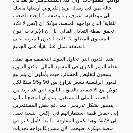
حالة نمو. في رسالة بريد إلكتروني أرسلها ماسك
إلى موظفيه، اعترف بما وصفه بـ”الوضع الصعب
للغاية” الذي تواجهه المنصة، مؤكدًا أن إكس لا تكاد
تحقق نقطة التعادل المالي، بل إن الإيرادات “دون
المستوى المطلوب”. كانت الديون المترتبة على
الصفقة تمثل عبئًا ثقيلًا على الجميع.
هذه الديون التي تحاول البنوك التخفيف منها تمثل
نقطة التوتر الكبرى في المشهد المالي. بائعو الديون
يسعون لتقليص الخسائر، حيث يأملون أن يتم بيع
الديون الرئيسية بسعر يتراوح بين 90 و95 سنتًا لكل
دولار، مع الاحتفاظ بالديون الثانوية التي قد تزيد من
العبء المالي للمستقبل. يبدو أن الوضع المالي
يتدهور بشكل تدريجي، مما دفع بعض المستثمرين
إلى خفض قيمة استثماراتهم في “إكس” بنسبة تصل
إلى 78%. وهنا تكمن المفارقة: ما بدأ كأمل كبير في
منصة مبتكرة أصبحت الآن مشروعًا يواجه تحديات