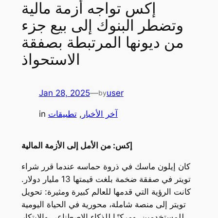
إكس تواجه أزمة مالية
وتضطر البنوك إلى بيع جزء
من ديونها المرتبطة بصفقة
الاستحواذ
Jan 28, 2025
—
user
by
آخر الأخبار
, 
تطبيقات
in
إكس: من الأمل إلى الأزمة المالية
كان إيلون ماسك في ذروة حماسه عندما قرر شراء
تويتر في صفقة ضخمة بلغت قيمتها 13 مليار دولار.
كانت الرؤية التي قدمها للعالم كبيرة ومثيرة: تحويل
تويتر إلى منصة شاملة، محورية في الحياة اليومية
للمستخدمين، ومركزًا للذكاء الاصطناعي والابتكار