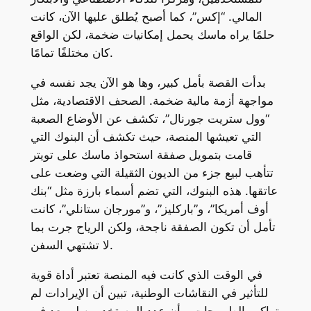
المالي. “إكس”، كما أصبح يُطلق عليها الآن، كانت
حلمًا يراه ماسك يحمل إمكانيات ضخمة، لكن الواقع
كان مختلفًا تمامًا.
بدأت القصة بأمل كبير، وها هو الآن يجد نفسه في
مواجهة أزمة مالية ضخمة. الصحف الاقتصادية، مثل
“وول ستريت جورنال”، تكشف عن الأوضاع الصعبة
التي تعيشها المنصة، حيث تكشف أن البنوك التي
قامت بتمويل صفقة استحواذ ماسك على تويتر
تتأهب لبيع جزء من الديون الثقيلة التي وضعت على
عاتقها. هذه البنوك، التي تضم أسماء بارزة مثل “بنك
أوف أمريكا”، و”باركليز”، و”مورجان ستانلي”، كانت
تأمل أن تكون الصفقة ناجحة، ولكن الرياح جرت بما
لا تشتهي السفن.
في الوقت الذي كانت فيه المنصة تعتبر أداة قوية
للتأثير في النقاشات الوطنية، تبين أن الإيرادات لم
تواكب الطموحات، وأن عدد المستخدمين لم يعد في