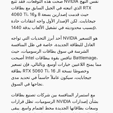
صحت هذه التوقعات، فقد تتبع NVIDIA نفس النهج
الذي اتبعته في الجيل السابق مع بطاقات RTX
4060 Ti، حيث قدمت إصدارين بسعة 8 و16
جيجابايت. لكن الإصدار الأول واجه انتقادات حادة
بسبب محدوديته في تشغيل الألعاب بدقة 1440p.
أحد أبرز التحديات التي تواجه NVIDIA هو التسعير
العادل للبطاقة الجديدة، خاصة في ظل المنافسة
الشرسة في سوق بطاقات الرسوميات، حيث
أصبحت Intel تنافس بقوة ببطاقات Battlemage،
مما يمنح اللاعبين خيارات أوسع. وبالتالي، فإن تسعير
بطاقة RTX 5060 Ti، وخصوصًا نسخة الـ 16
جيجابايت، سيكون عاملاً حاسماً في تحديد مدى
نجاحها في السوق.
مع استمرار المنافسة بين شركات تصنيع بطاقات
الرسوميات، تظل قرارات NVIDIA بشأن إصدارات
وسعات بطاقاتها الجديدة محط اهتمام واسع. يبقى