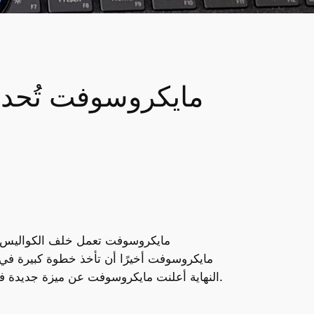
مايكروسوفت تُحدث ت
مايكروسوفت تعمل خلف الكواليس عل
مايكروسوفت أخيرًا أن تأخذ خطوة كبيرة في 
النهاية أعلنت مايكروسوفت عن ميزة جديدة في ويندوز 11، ستتيح لمستخدمي آيفون الاتصال بحواسيبهم بطريقة سلسة وسهلة دون الحاجة لفتح تطبيقات معقدة.