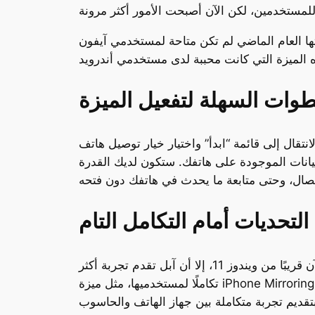
فتها العام الماضي لم تكن متاحة لمستخدمي آيفون
طوات السهلة لتفعيل الميزة
صدار التجريبي من ويندوز 11، فكل ما عليك فعله هو الانتقال إلى قائمة “ابدأ” واختيار خيار توصيل هاتف
بيانات الموجودة على هاتفك. ستكون لديك القدرة
التحديات أمام التكامل التام
وبالرغم من هذه الخطوة الكبيرة، لا يزال أمام مايكروسوفت بعض العقبات. على الرغم من أن آيفون أصبح الآن قريبًا من ويندوز 11، إلا أن آبل تقدم تجربة أكثر
تكاملًا لمستخدميها، مثل ميزة iPhone Mirroring التي تتيح عرض شاشة الهاتف مباشرة على أجهزة ماك. هناك فجوة تقنية كبيرة بين النظامين، وما زالت آبل في