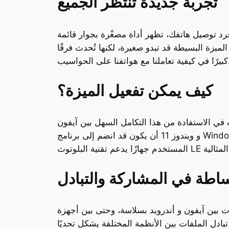
تجربة جديدة تنتظر الجميع
ين الأنظمة. بمجرد توصيل هاتفك، تظهر أداة مصغّرة بجوار قائمة
لميزة البسيطة قد تبدو صغيرة، لكنها تُحدث فرقًا
اتفنا على الحواسيب.
كيف يمكن تفعيل الميزة؟
 في الاستفادة من هذا التكامل السهل بين آيفون
و ويندوز 11 أن يكون قد انضم إلى برنامج Windows Insider التجريبي، وأنهى تحديث تطبيق Phone Link إلى الإصدار الأحدث. وعلاوة على ذلك، يجب أن يمتلك
ساطة في المشاركة والتبادل
ت بين آيفون و أندرويد بسلاسة، وحتى بين أجهزة
ادل الملفات بين الأنظمة المختلفة يشكل تحديًا