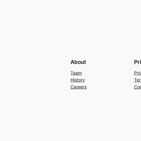
About
Pr
Team
Pri
History
Ter
Careers
Con