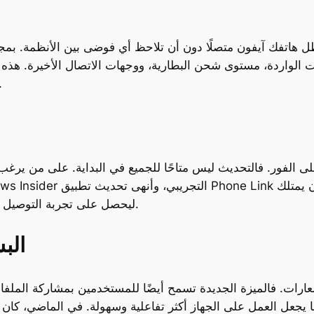
بدأ يومك على جهاز ويندوز 11 بينما يظل هاتفك آيفون متصلًا دون أن تلاحظ أي فوضى ب
ات الواردة، مستوى شحن البطارية، ووجهات الاتصال الأخيرة. هذه ا
كبيرًا في كيفية تعاملنا مع هو
لى الفور. فالتحديث ليس متاحًا للجميع في البداية. على من يرغب
المستخدم جهازًا يدعم تقنية البلوتوث LE ليحصل على تجربة التوصيل المثالية.
الب
شعارات. فالميزة الجديدة تسمح أيضًا للمستخدمين بمشاركة الملفا
يجعل العمل على الجهاز أكثر تفاعلية وسهولة. في الماضي، كان تب