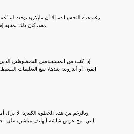
رغم هذه التحسينات، إلا أن مايكروسوفت لم تُكمل 
بعد. كان ذلك بمثابة إشعار خفيف للمستخدمين الذين كانوا يأملون في الاستفادة من هذه الميزة التي كانت محببة لدى مستخدمي أندرويد.
آيفون أو أندرويد. بعدها، تتبع التعليمات الب