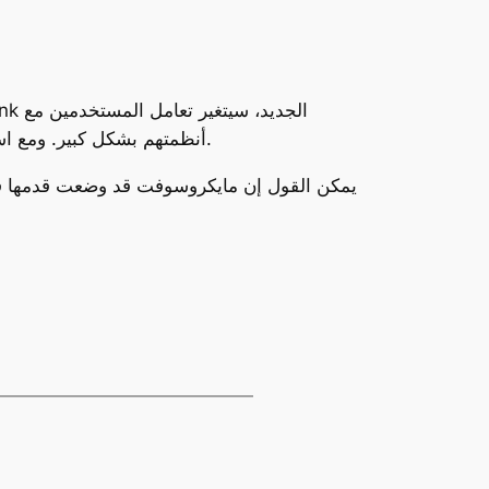
أنظمتهم بشكل كبير. ومع استمرار مايكروسوفت في تطوير هذه الميزة، يمكننا أن نتوقع تكاملًا أكبر بين ويندوز 11 وهواتف آيفون في المستقبل.