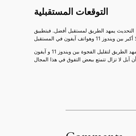
التوقعات المستقبلية
ستقبل أفضل. فبتطبيق Phone Link الجديد، سيتغير تعامل المستخدمين مع
يمكن القول إن مايكروسوفت قد وضعت قدمها في مسار جديد لفتح أبواب التكامل بين الأنظمة، وهي خطوة قد تمهد الطريق لتقليل الفجوة بين ويندوز 11 و آيفون